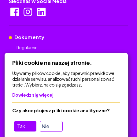
Śledź nas w Social Media
Dokumenty
Regulamin
Polityka Prywatności
Pliki cookie na naszej stronie.
Używamy plików cookie, aby zapewnić prawidłowe
działanie serwisu, analizować ruch i personalizować
treści. Wybierz, na co się zgadzasz.
Na skróty
Dowiedz się więcej
Polityka Prywatności
Regulamin
Czy akceptujesz pliki cookie analityczne?
O platformie
Baza materiałów dydaktycznych
Tak
Nie
Jak zostać autorem