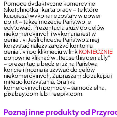
Pomoce dydaktyczne komercyjne
(sketchnotka i karta pracy – te które
kupujesz) wykonane zostały w power
point – także możecie Państwo je
edytować. Prezentacja służy do celów
niekomercyjnych i wykonana jest w
genial.ly. Jeśli chcecie Państwo z niej
korzystać należy założyć konto na
genial.ly i po kliknięciu w link
KONIECZNIE
ponownie kliknąć w „Reuse this genial.ly”
– prezentacja będzie już na Państwa
koncie i można ją używać do celów
niekomercyjnych. Zapraszam do zakupu i
miłego korzystania. Grafika
komercyjnych pomocy – samodzielna,
pixabay.com lub freepik.com.
Poznaj inne produkty od Przyr