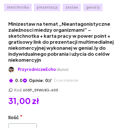
sketchnotka
prezentacja
zestaw
genial.ly
Minizestaw na temat „Nieantagonistyczne
zależnosci miedzy organizmami” –
sketchnotka + karta pracy w power point +
gratisowy link do prezentacji multimedialnej
niekomercyjnej wykonanej w genial.ly do
indywidualnego pobrania i użycia do celów
niekomercyjn
PrzyrodniczeEcho
(Autor)
0.0
Opinie: 0
Oceń materiał
Kod:
605P_59WU83-605
31,00 zł
Ilość