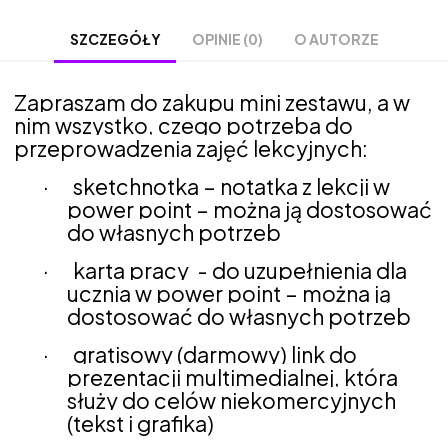
OPINIE (0)
O AUTORZE
SZCZEGÓŁY
Zapraszam do zakupu mini zestawu, a w
nim wszystko, czego potrzeba do
przeprowadzenia zajęć lekcyjnych:
·
sketchnotka – notatka z lekcji w
power point – można ją dostosować
do własnych potrzeb
·
karta pracy - do uzupełnienia dla
ucznia w power point – można ją
dostosować do własnych potrzeb
·
gratisowy (darmowy) link do
prezentacji multimedialnej, która
służy do celów niekomercyjnych
(tekst i grafika)