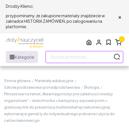
Drodzy Klienci,
×
przypominamy, że zakupione materiały znajdziecie w
zakładce HISTORIA ZAMÓWIEŃ, po zalogowaniu na
platformie.
0
Kategorie
Strona główna
/
Materiały edukacyjne
/
Szkoła podstawowa i ponadpodstawowa
/
Biologia
/
Minizestaw na temat „Nieantagonistyczne zależnosci miedzy
organizmami” – sketchnotka + karta pracy w power point +
gratisowy link do prezentacji multimedialnej niekomercyjnej
wykonanej w genial.ly do indywidualnego pobrania i użycia do
celów niekomercyjn