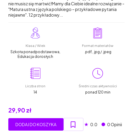
nie musisz się martwić!Mamy dla Ciebie idealne rozwiązanie -
"Matura ustna z języka polskiego – przykładowe pytania
niejawne". 12 przykładowy...
Klasa / Wiek
Format materiałów
Szkoła ponadpodstawowa,
.pdf, .jpg / .jpeg
Edukacja dorosłych
Liczba stron
Średni czas aktywności
14
ponad 120 min
29,90 zł
★
DODAJ DO KOSZYKA
0.0
0 Opinii