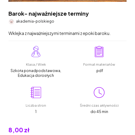
Barok- najważniejsze terminy
akademia-polskiego
Wklejka z najważniejszymi terminami z epoki baroku.
Klasa / Wiek
Format materiałów
Szkoła ponadpodstawowa,
.pdf
Edukacja dorosłych
Liczba stron
Średni czas aktywności
1
do 45 min
8,00 zł