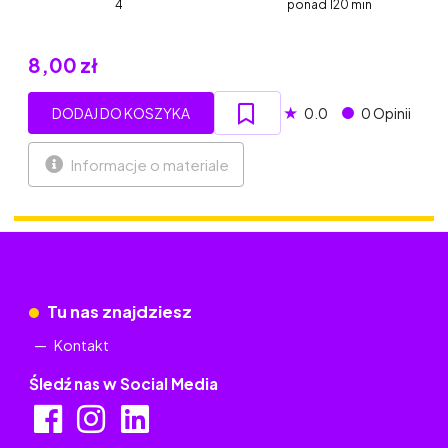
4
ponad 120 min
8,00 zł
★
DODAJ DO KOSZYKA
0.0
0 Opinii
Informacje o materiale
Tu nas znajdziesz
Kontakt
Śledź nas w Social Media