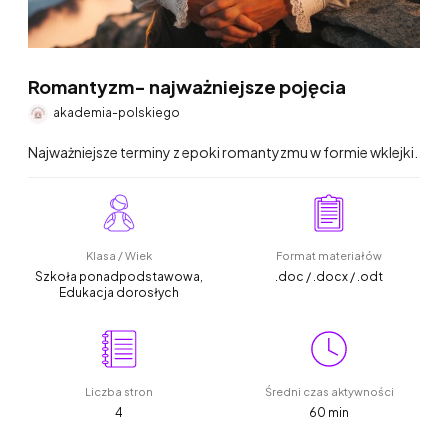
Romantyzm- najważniejsze pojęcia
akademia-polskiego
Najważniejsze terminy z epoki romantyzmu w formie wklejki.
Klasa / Wiek
Format materiałów
Szkoła ponadpodstawowa,
.doc / .docx / .odt
Edukacja dorosłych
Liczba stron
Średni czas aktywności
4
60 min