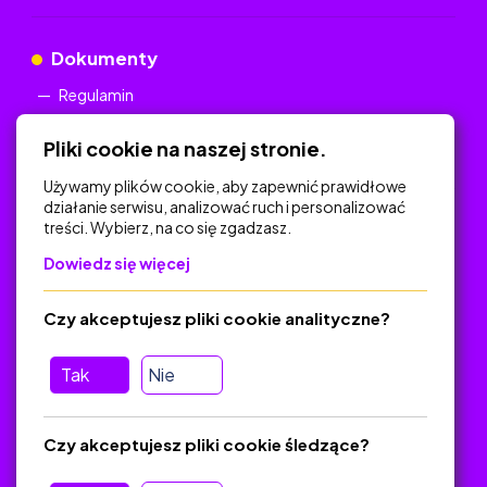
Dokumenty
Regulamin
Polityka Prywatności
Pliki cookie na naszej stronie.
Używamy plików cookie, aby zapewnić prawidłowe
działanie serwisu, analizować ruch i personalizować
treści. Wybierz, na co się zgadzasz.
Na skróty
Dowiedz się więcej
Polityka Prywatności
Regulamin
Czy akceptujesz pliki cookie analityczne?
O platformie
Baza materiałów dydaktycznych
Tak
Nie
Jak zostać autorem
FAQ
Czy akceptujesz pliki cookie śledzące?