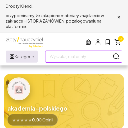
Drodzy Klienci,
×
przypominamy, że zakupione materiały znajdziecie w
zakładce HISTORIA ZAMÓWIEŃ, po zalogowaniu na
platformie.
0
Kategorie
akademia-polskiego
★
★
★
★
★
0.0
0 Opinii