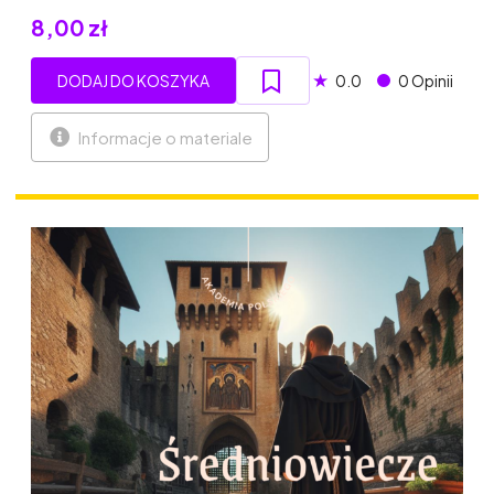
8,00 zł
★
DODAJ DO KOSZYKA
0.0
0 Opinii
Informacje o materiale