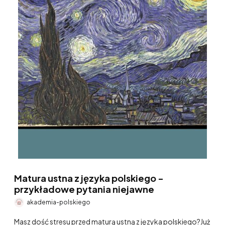
Matura ustna z języka polskiego -
przykładowe pytania niejawne
akademia-polskiego
Masz dość stresu przed maturą ustną z języka polskiego?Już