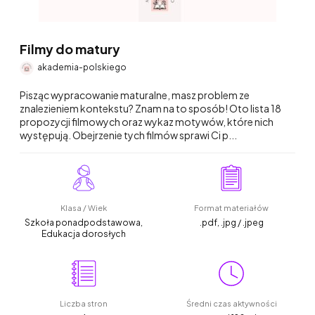
Filmy do matury
akademia-polskiego
Pisząc wypracowanie maturalne, masz problem ze
znalezieniem kontekstu? Znam na to sposób! Oto lista 18
propozycji filmowych oraz wykaz motywów, które nich
występują. Obejrzenie tych filmów sprawi Ci p...
Klasa / Wiek
Format materiałów
Szkoła ponadpodstawowa,
.pdf, .jpg / .jpeg
Edukacja dorosłych
Liczba stron
Średni czas aktywności