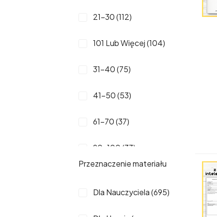
Edukacja Dorosłych (50)
21-30 (112)
Inny Link Zewnętrzny (1)
101 Lub Więcej (104)
31-40 (75)
41-50 (53)
61-70 (37)
90-100 (33)
Przeznaczenie materiału
51-60 (31)
Dla Nauczyciela (695)
20 (29)