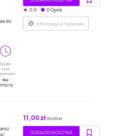
★
0.0
0 Opinii
owe do
Informacje o materiale
Średni
czas
ktywności
Nie
dotyczy
11,00 zł
20,00 zł
lansz
DODAJ DO KOSZYKA
 i