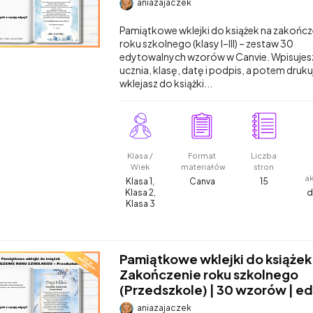
aniazajaczek
Pamiątkowe wklejki do książek na zakończ
roku szkolnego (klasy I–III) – zestaw 30
edytowalnych wzorów w Canvie. Wpisujesz
ucznia, klasę, datę i podpis, a potem drukuj
wklejasz do książki...
Klasa /
Format
Liczba
Wiek
materiałów
stron
a
Klasa 1,
Canva
15
Klasa 2,
d
Klasa 3
Pamiątkowe wklejki do książek
Zakończenie roku szkolnego
(Przedszkole) | 30 wzorów | ed
aniazajaczek