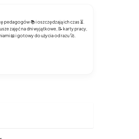
acę pedagogów 📚 i oszczędzają ich czas ⏳.
iusze zajęć na dni wyjątkowe, 📝 karty pracy,
ami 📖 i gotowy do użycia od razu 🚀.
awdę działaW mojej pracy stawiam na
e w edukacji
🔹
Kodowanie na dywanie
,
 edukacja przez ruch i zabawę📚 Co
ce pomysły na prace plastyczne📘
wyzwaniami🧠 terapeutach i specjalistach🤝
 dokumentacje i autorskie konspekty.
o razem!