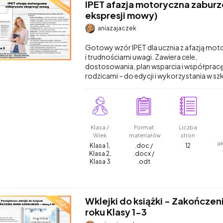
IPET afazja motoryczna zaburz
ekspresji mowy)
aniazajaczek
Gotowy wzór IPET dla ucznia z afazją mot
i trudnościami uwagi. Zawiera cele,
dostosowania, plan wsparcia i współpracę
rodzicami – do edycji i wykorzystania w sz
Klasa /
Format
Liczba
Wiek
materiałów
stron
a
Klasa 1,
.doc /
12
Klasa 2,
.docx /
Klasa 3
.odt
Wklejki do książki - Zakończen
roku Klasy 1-3