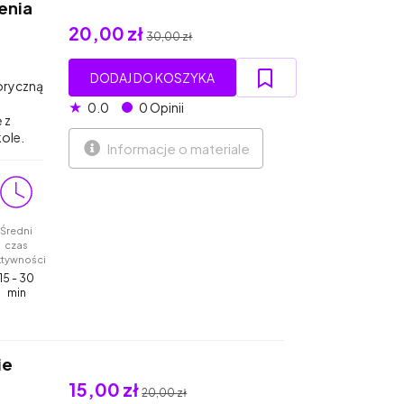
enia
20,00 zł
30,00 zł
DODAJ DO KOSZYKA
oryczną
★
0.0
0 Opinii
 z
kole.
Informacje o materiale
Średni
czas
ktywności
15 - 30
min
ie
15,00 zł
20,00 zł