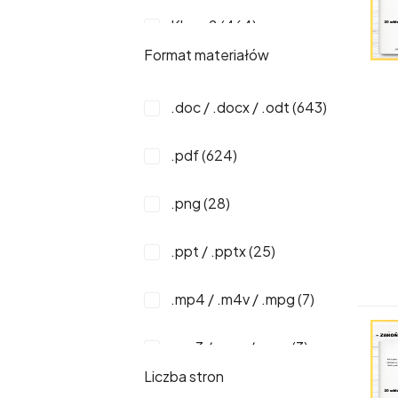
Klasa 2 (464)
Format materiałów
Klasa 3 (458)
.doc / .docx / .odt (643)
Klasa 4 (245)
.pdf (624)
Klasa 5 (240)
.png (28)
Klasa 6 (238)
.ppt / .pptx (25)
Klasa 7 (220)
.mp4 / .m4v / .mpg (7)
Klasa 8 (218)
.mp3 / .ogg / .wav (3)
Szkoła
Liczba stron
Ponadpodstawowa (78)
Canva (3)