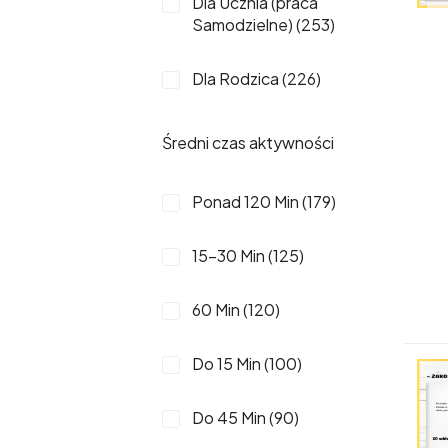
Dla Ucznia (praca
1 (24)
Samodzielne) (253)
15 (19)
Dla Rodzica (226)
10 (17)
Średni czas aktywności
81-90 (16)
Ponad 120 Min (179)
12 (15)
15-30 Min (125)
71-80 (15)
60 Min (120)
19 (14)
Do 15 Min (100)
13 (12)
Do 45 Min (90)