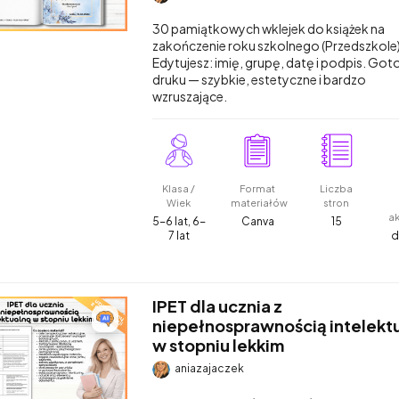
30 pamiątkowych wklejek do książek na
zakończenie roku szkolnego (Przedszkole)
Edytujesz: imię, grupę, datę i podpis. Go
druku — szybkie, estetyczne i bardzo
wzruszające.
Klasa /
Format
Liczba
Wiek
materiałów
stron
a
5-6 lat, 6-
Canva
15
7 lat
d
IPET dla ucznia z
niepełnosprawnością intelekt
w stopniu lekkim
aniazajaczek