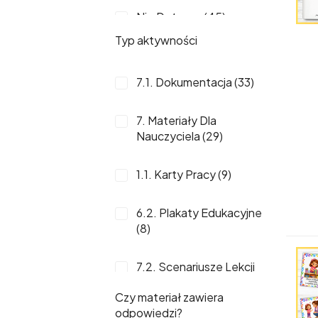
7 (11)
Nie Dotyczy (45)
Typ aktywności
8 (11)
90 Min (19)
14 (10)
7.1. Dokumentacja (33)
5 (10)
7. Materiały Dla
Nauczyciela (29)
6 (10)
1.1. Karty Pracy (9)
17 (8)
6.2. Plakaty Edukacyjne
(8)
18 (7)
7.2. Scenariusze Lekcji
9 (6)
(7)
Czy materiał zawiera
16 (5)
odpowiedzi?