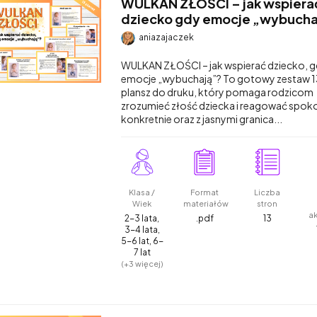
WULKAN ZŁOŚCI – jak wspiera
dziecko gdy emocje „wybucha
aniazajaczek
WULKAN ZŁOŚCI – jak wspierać dziecko, 
emocje „wybuchają”? To gotowy zestaw 1
plansz do druku, który pomaga rodzicom
zrozumieć złość dziecka i reagować spoko
konkretnie oraz z jasnymi granica...
Klasa /
Format
Liczba
Wiek
materiałów
stron
a
2-3 lata,
.pdf
13
3-4 lata,
5-6 lat, 6-
7 lat
(+3 więcej)