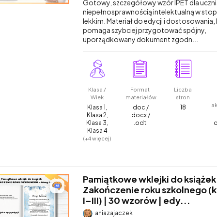
Gotowy, szczegółowy wzór IPET dla uczni
niepełnosprawnością intelektualną w stop
lekkim. Materiał do edycji i dostosowania,
pomaga szybciej przygotować spójny,
uporządkowany dokument zgodn...
Klasa /
Format
Liczba
Wiek
materiałów
stron
a
Klasa 1,
.doc /
18
Klasa 2,
.docx /
Klasa 3,
.odt
Klasa 4
(+4 więcej)
Pamiątkowe wklejki do książek
Zakończenie roku szkolnego (k
I–III) | 30 wzorów | edy...
aniazajaczek