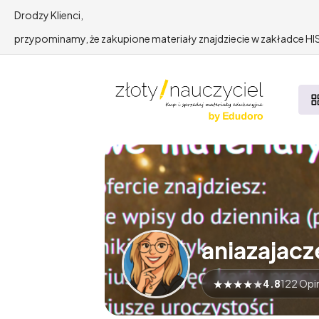
Drodzy Klienci,
przypominamy, że zakupione materiały znajdziecie w zakładce 
aniazajacz
★
★
★
★
★
4.8
122 Opin