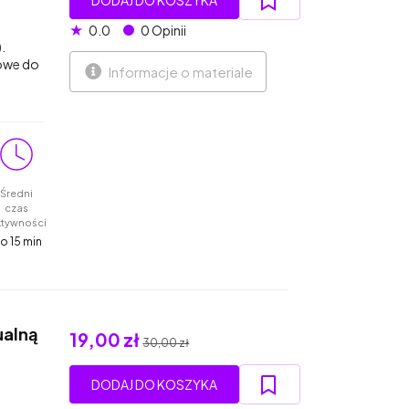
DODAJ DO KOSZYKA
★
0.0
0 Opinii
.
towe do
Informacje o materiale
Średni
czas
ktywności
o 15 min
ualną
19,00 zł
30,00 zł
DODAJ DO KOSZYKA