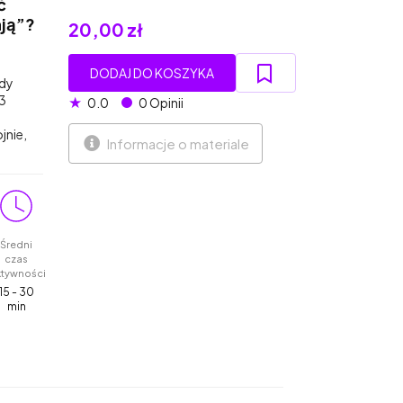
ć
ją”?
20,00 zł
DODAJ DO KOSZYKA
gdy
3
★
0.0
0 Opinii
jnie,
Informacje o materiale
Średni
czas
ktywności
15 - 30
min