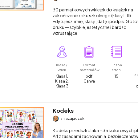
30 pamiątkowych wklejek do książek na
zakończenie roku szkolnego (klasy I–III).
Edytujesz: imię, klasę, datę i podpis. Got
druku — szybkie, estetyczne i bardzo
wzruszające.
Klasa /
Format
Liczba
Wiek
materiałów
stron
a
Klasa 1,
.pdf,
15
Klasa 2,
Canva
Klasa 3
Kodeks
aniazajaczek
Kodeks przedszkolaka – 35 kolorowych p
A4 z zasadami zachowania, bezpieczeństwa