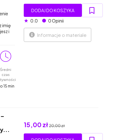
DODAJ DO KOSZYKA
enie
★
0.0
0 Opinii
 imię
esz i
Informacje o materiale
Średni
czas
ktywności
o 15 min
 –
15,00 zł
20,00 zł
y...