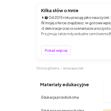
Kilka słów o mnie
👩‍🏫 Od 2015 roku pracuję jako nauczyciel
W mojej ofercie znajdziesz: ✏️ gotowe wpisy 
🎨 dekoracje oraz 📜 scenariusze uroczysto
Przyjmuję także indywidualne zamówienia 💌
📩
Napisz wiadomość
– chętnie przygotuj
nowoczesne, sprawdzone metody, które ang
Pokaż więcej
Design Thinking
🔹
Metoda projektu
,
pla
znajdziesz w mojej ofercie?📝 gotowe wpis
scenariusze i pomoce do zajęć w przedszko
Strona główna
/
aniazajaczek
Moje materiały tworzone są z myślą o:👩‍🏫
Współpraca na Twoich warunkach Realizuj
Materiały edukacyjne
Jeśli marzysz o materiale szytym na miarę
Edukacja przedszkolna
Edukacja wczesnoszkolna