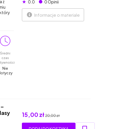
★
a z
0.0
0 Opinii
niu
 który
Informacje o materiale
Średni
czas
ktywności
Nie
dotyczy
 –
lasy
15,00 zł
20,00 zł
DODAJ DO KOSZYKA