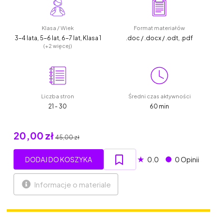
Klasa / Wiek
Format materiałów
3-4 lata, 5-6 lat, 6-7 lat, Klasa 1
.doc / .docx / .odt, .pdf
(+2 więcej)
Liczba stron
Średni czas aktywności
21 - 30
60 min
20,00 zł
45,00 zł
★
DODAJ DO KOSZYKA
0.0
0 Opinii
Informacje o materiale