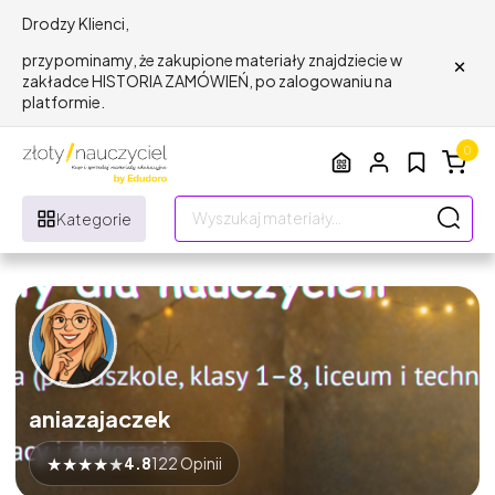
Drodzy Klienci,
×
przypominamy, że zakupione materiały znajdziecie w
zakładce HISTORIA ZAMÓWIEŃ, po zalogowaniu na
platformie.
0
Kategorie
aniazajaczek
★
★
★
★
★
4.8
122 Opinii