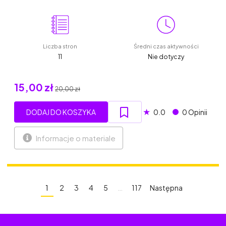
Liczba stron
Średni czas aktywności
11
Nie dotyczy
15,00 zł
20,00 zł
★
DODAJ DO KOSZYKA
0.0
0 Opinii
Informacje o materiale
1
2
3
4
5
…
117
Następna