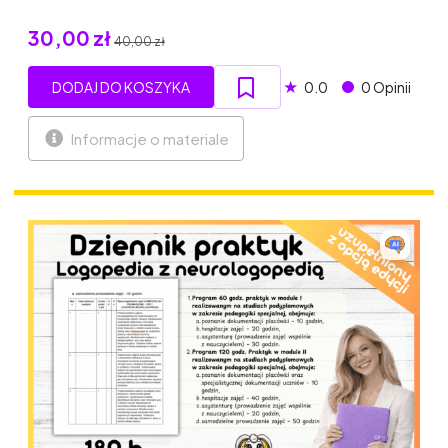
30,00 zł
40,00 zł
★
DODAJ DO KOSZYKA
0.0
0 Opinii
Informacje o materiale