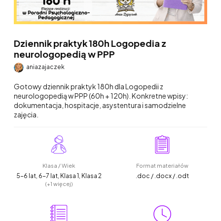
Dziennik praktyk 180h Logopedia z
neurologopedią w PPP
aniazajaczek
Gotowy dziennik praktyk 180h dla Logopedii z
neurologopedią w PPP (60h + 120h). Konkretne wpisy:
dokumentacja, hospitacje, asystentura i samodzielne
zajęcia.
Klasa / Wiek
Format materiałów
5-6 lat, 6-7 lat, Klasa 1, Klasa 2
.doc / .docx / .odt
(+1 więcej)