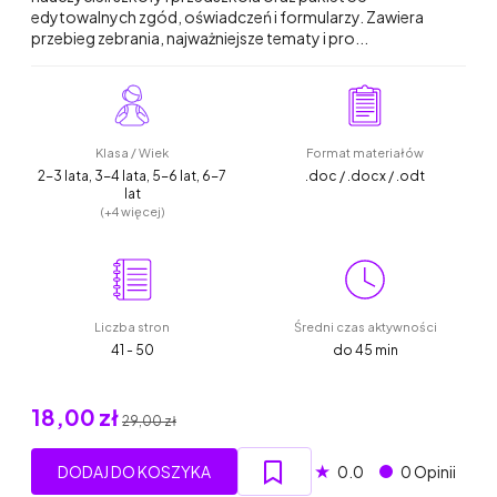
edytowalnych zgód, oświadczeń i formularzy. Zawiera
przebieg zebrania, najważniejsze tematy i pro...
Klasa / Wiek
Format materiałów
2-3 lata, 3-4 lata, 5-6 lat, 6-7
.doc / .docx / .odt
lat
(+4 więcej)
Liczba stron
Średni czas aktywności
41 - 50
do 45 min
18,00 zł
29,00 zł
★
DODAJ DO KOSZYKA
0.0
0 Opinii