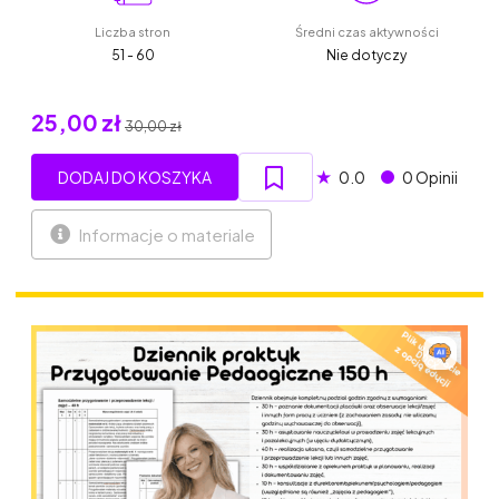
Liczba stron
Średni czas aktywności
51 - 60
Nie dotyczy
25,00 zł
30,00 zł
★
DODAJ DO KOSZYKA
0.0
0 Opinii
Informacje o materiale