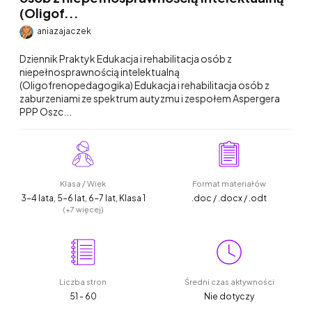
(Oligof...
aniazajaczek
Dziennik Praktyk Edukacja i rehabilitacja osób z
niepełnosprawnością intelektualną
(Oligofrenopedagogika) Edukacja i rehabilitacja osób z
zaburzeniami ze spektrum autyzmu i zespołem Aspergera
PPP Oszc...
Klasa / Wiek
Format materiałów
3-4 lata, 5-6 lat, 6-7 lat, Klasa 1
.doc / .docx / .odt
(+7 więcej)
Liczba stron
Średni czas aktywności
51 - 60
Nie dotyczy