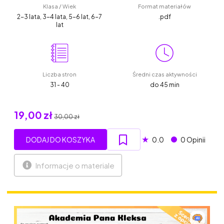
Klasa / Wiek
Format materiałów
2-3 lata, 3-4 lata, 5-6 lat, 6-7
.pdf
lat
Liczba stron
Średni czas aktywności
31 - 40
do 45 min
19,00 zł
30,00 zł
★
DODAJ DO KOSZYKA
0.0
0 Opinii
Informacje o materiale