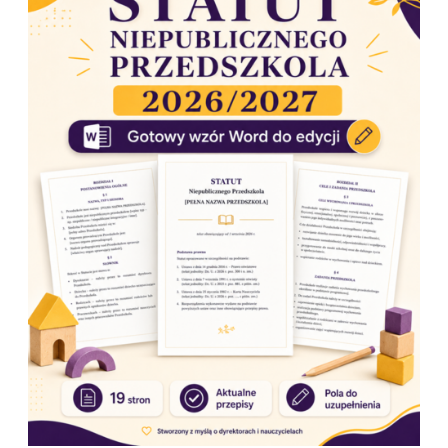
daltoński
,
koncepcja Froebla
🔹
Mindfulness
,
joga
dziecięca
, edukacja przez ruch i zabawę📚 Co znajdziesz w
mojej ofercie?📝 gotowe wpisy do dziennika (rewalidacja,
korekcyjno-kompensacyjne)🎨 inspirujące pomysły na
prace plastyczne📘 scenariusze i pomoce do zajęć w
przedszkolu i szkole🧩 wsparcie dla uczniów z SPE i wyzwań
rozwojowych
Moje materiały tworzone są z myślą o:👩‍🏫 nauczycielach🎓
studentach pedagogiki👨‍👩‍👧‍👦 rodzicach dzieci z
wyzwaniami🧠 terapeutach i specjalistach🤝 Współpraca na
Twoich warunkach Realizuję
setki zleceń indywidualnych
– od prostych pomocy po kompletne dokumentacje i
autorskie konspekty. Jeśli marzysz o materiale szytym na
miarę – napisz do mnie lub zostaw komentarz. Stwórzmy
coś wartościowego razem!