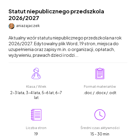
Statut niepublicznego przedszkola
2026/2027
aniazajaczek
Aktualny wzór statutu niepublicznego przedszkola na rok
2026/2027. Edytowalny plik Word, 19 stron, miejsca do
uzupełnienia oraz zapisy m.in. o organizacji, opłatach,
wyżywieniu, prawach dzieci i rodzi...
Klasa / Wiek
Format materiałów
2-3 lata, 3-4 lata, 5-6 lat, 6-7
.doc / .docx / .odt
lat
Liczba stron
Średni czas aktywności
19
15 - 30 min