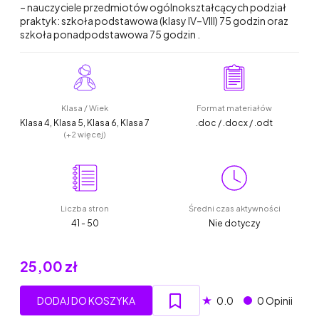
– nauczyciele przedmiotów ogólnokształcących podział
praktyk: szkoła podstawowa (klasy IV–VIII) 75 godzin oraz
szkoła ponadpodstawowa 75 godzin .
Klasa / Wiek
Format materiałów
Klasa 4, Klasa 5, Klasa 6, Klasa 7
.doc / .docx / .odt
(+2 więcej)
Liczba stron
Średni czas aktywności
41 - 50
Nie dotyczy
25,00 zł
★
DODAJ DO KOSZYKA
0.0
0 Opinii