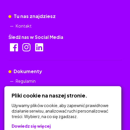
Tu nas znajdziesz
Kontakt
Śledź nas w Social Media
Dokumenty
Regulamin
Polityka Prywatności
Pliki cookie na naszej stronie.
Używamy plików cookie, aby zapewnić prawidłowe
działanie serwisu, analizować ruch i personalizować
treści. Wybierz, na co się zgadzasz.
Na skróty
Dowiedz się więcej
Polityka Prywatności