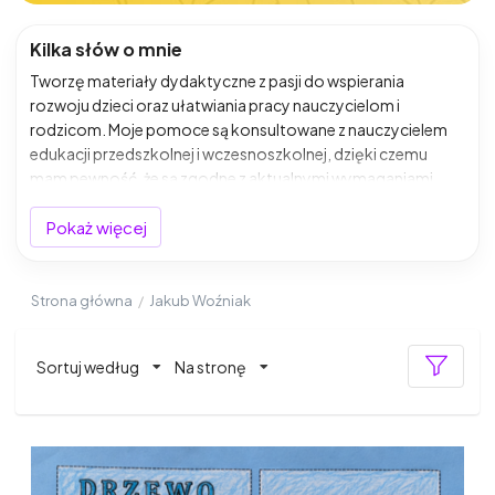
Kilka słów o mnie
Tworzę materiały dydaktyczne z pasji do wspierania
rozwoju dzieci oraz ułatwiania pracy nauczycielom i
rodzicom. Moje pomoce są konsultowane z nauczycielem
edukacji przedszkolnej i wczesnoszkolnej, dzięki czemu
mam pewność, że są zgodne z aktualnymi wymaganiami
programowymi oraz sprawdzają się w codziennej pracy z
dziećmi. To połączenie kreatywności i wiedzy
Pokaż więcej
pedagogicznej pozwala tworzyć materiały, które naprawdę
działają – angażują, uczą i rozwijają.
Strona główna
/
Jakub Woźniak
Sortuj według
Na stronę