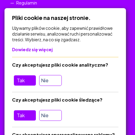
Regulamin
Polityka Prywatności
Pliki cookie na naszej stronie.
Używamy plików cookie, aby zapewnić prawidłowe
działanie serwisu, analizować ruch i personalizować
treści. Wybierz, na co się zgadzasz.
Na skróty
Dowiedz się więcej
Polityka Prywatności
Regulamin
Czy akceptujesz pliki cookie analityczne?
O platformie
Baza materiałów dydaktycznych
Tak
Nie
Jak zostać autorem
FAQ
Czy akceptujesz pliki cookie śledzące?
Tak
Nie
Pomoc
Masz pytania? Wyślij e-mail:
admin@zlotynauczyciel.pl
Czy akceptujesz spersonalizowane reklamy?