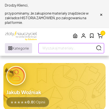
Drodzy Klienci,
×
przypominamy, że zakupione materiały znajdziecie w
zakładce HISTORIA ZAMÓWIEŃ, po zalogowaniu na
platformie.
0
Kategorie
Jakub Woźniak
★
★
★
★
★
0.0
0 Opinii