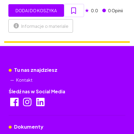
★
DODAJ DO KOSZYKA
0.0
0 Opinii
Informacje o materiale
Tu nas znajdziesz
Kontakt
Śledź nas w Social Media
Dokumenty