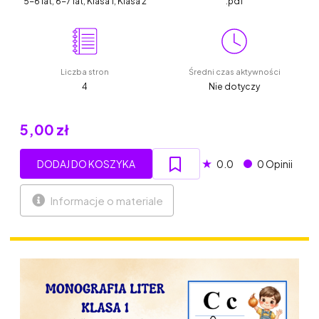
5-6 lat, 6-7 lat, Klasa 1, Klasa 2
.pdf
Liczba stron
Średni czas aktywności
4
Nie dotyczy
5,00 zł
★
DODAJ DO KOSZYKA
0.0
0 Opinii
Informacje o materiale