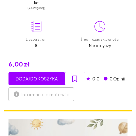
lat
(+4 więcej)
Liczba stron
Średni czas aktywności
8
Nie dotyczy
6,00 zł
★
DODAJ DO KOSZYKA
0.0
0 Opinii
Informacje o materiale