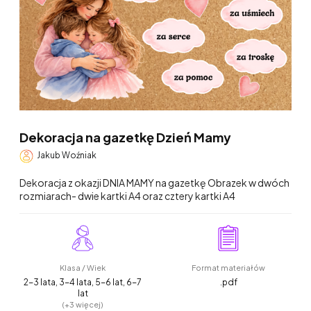
Dekoracja na gazetkę Dzień Mamy
Jakub Woźniak
Dekoracja z okazji DNIA MAMY na gazetkę Obrazek w dwóch
rozmiarach- dwie kartki A4 oraz cztery kartki A4
Klasa / Wiek
Format materiałów
2-3 lata, 3-4 lata, 5-6 lat, 6-7
.pdf
lat
(+3 więcej)