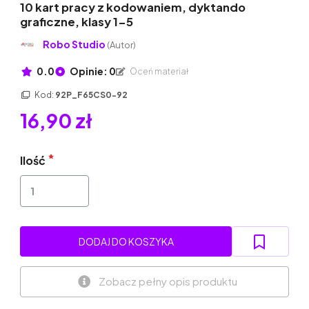
10 kart pracy z kodowaniem, dyktando
graficzne, klasy 1-5
Robo Studio
(Autor)
0.0
Opinie: 0
Oceń materiał
Kod:
92P_F65CS0-92
16,90 zł
Ilość
DODAJ DO KOSZYKA
Zobacz pełny opis produktu