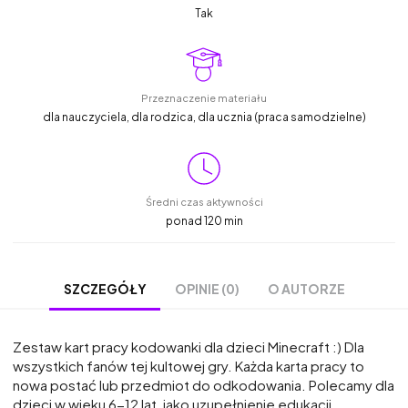
Tak
Przeznaczenie materiału
dla nauczyciela, dla rodzica, dla ucznia (praca samodzielne)
Średni czas aktywności
ponad 120 min
OPINIE (0)
O AUTORZE
SZCZEGÓŁY
Zestaw kart pracy kodowanki dla dzieci Minecraft :) Dla
wszystkich fanów tej kultowej gry. Każda karta pracy to
nowa postać lub przedmiot do odkodowania. Polecamy dla
dzieci w wieku 6-12 lat, jako uzupełnienie edukacji