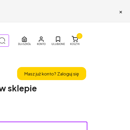
×
0
DLA SZKÓŁ
ULUBIONE
KOSZYK
Masz już konto? Zaloguj się
 w sklepie