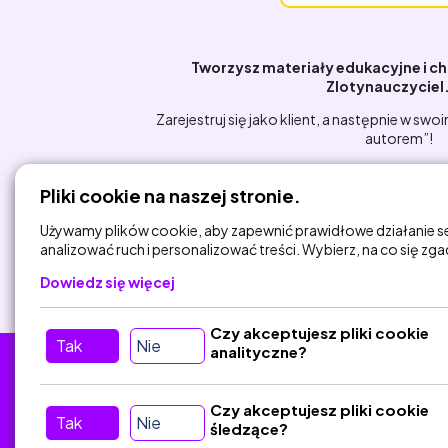
Tworzysz materiały edukacyjne i c
Zlotynauczyciel
Zarejestruj się jako klient, a następnie w swoi
autorem”!
Pliki cookie na naszej stronie.
Używamy plików cookie, aby zapewnić prawidłowe działanie s
analizować ruch i personalizować treści. Wybierz, na co się zg
Dowiedz się więcej
Czy akceptujesz pliki cookie
Tak
Nie
analityczne?
Tu nas znajdziesz
D
Czy akceptujesz pliki cookie
Tak
Nie
śledzące?
Kontakt