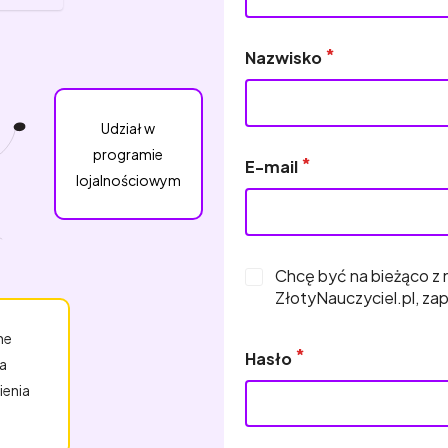
Nazwisko
Udział w
programie
E-mail
lojalnościowym
Chcę być na bieżąco z 
ZłotyNauczyciel.pl, zap
ne
Hasło
a
ienia