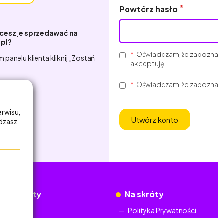
Powtórz hasło
hcesz je sprzedawać na
.pl?
Oświadczam, że zapozna
m panelu klienta kliknij „Zostań
akceptuję.
Oświadczam, że zapozna
erwisu,
Utwórz konto
adzasz.
okumenty
Na skróty
Regulamin
Polityka Prywatności