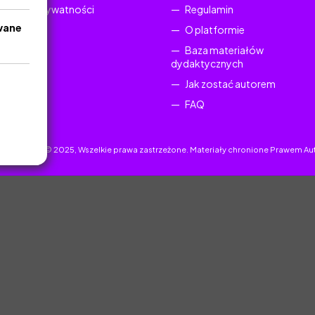
Polityka Prywatności
Regulamin
wane
O platformie
Baza materiałów
dydaktycznych
Jak zostać autorem
FAQ
uczyciel.pl © 2025, Wszelkie prawa zastrzeżone. Materiały chronione Prawem Au