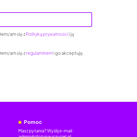
łem/am się z
Polityką prywatności
i ją
łem/am się z
regulaminem
i go akceptuję.
Pomoc
Masz pytania? Wyślij e-mail:
admin@zlotynauczyciel.pl