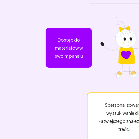
Dostęp do
materiałów w
swoim panelu
Spersonalizowa
wyszukiwanie dl
łatwiejszego znalez
treści