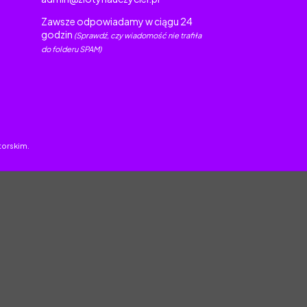
Zawsze odpowiadamy w ciągu 24
godzin
(Sprawdź, czy wiadomość nie trafiła
do folderu SPAM)
torskim.