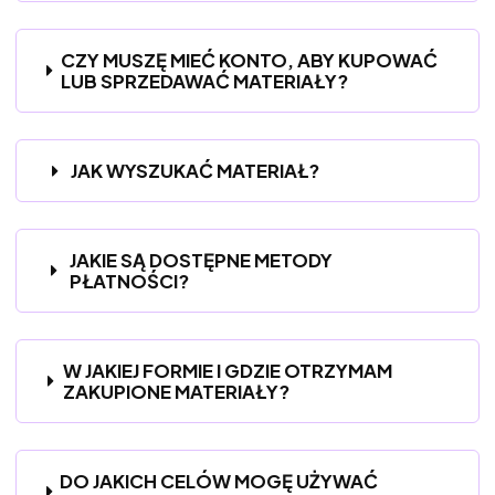
CZY MUSZĘ MIEĆ KONTO, ABY KUPOWAĆ
LUB SPRZEDAWAĆ MATERIAŁY?
JAK WYSZUKAĆ MATERIAŁ?
JAKIE SĄ DOSTĘPNE METODY
PŁATNOŚCI?
W JAKIEJ FORMIE I GDZIE OTRZYMAM
ZAKUPIONE MATERIAŁY?
DO JAKICH CELÓW MOGĘ UŻYWAĆ