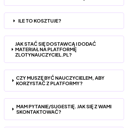
ILE TO KOSZTUJE?
JAK STAĆ SIĘ DOSTAWCĄ I DODAĆ
MATERIAŁ NA PLATFORMĘ
ZLOTYNAUCZYCIEL.PL?
CZY MUSZĘ BYĆ NAUCZYCIELEM, ABY
KORZYSTAĆ Z PLATFORMY?
MAM PYTANIE/SUGESTIĘ. JAK SIĘ Z WAMI
SKONTAKTOWAĆ?