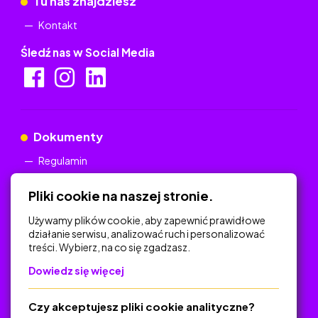
Tu nas znajdziesz
Kontakt
Śledź nas w Social Media
Dokumenty
Regulamin
Polityka Prywatności
Pliki cookie na naszej stronie.
Używamy plików cookie, aby zapewnić prawidłowe
działanie serwisu, analizować ruch i personalizować
treści. Wybierz, na co się zgadzasz.
Na skróty
Dowiedz się więcej
Polityka Prywatności
Regulamin
Czy akceptujesz pliki cookie analityczne?
O platformie