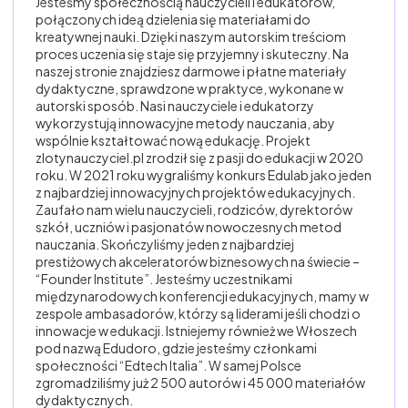
Jesteśmy społecznością nauczycieli i edukatorów,
połączonych ideą dzielenia się materiałami do
kreatywnej nauki. Dzięki naszym autorskim treściom
proces uczenia się staje się przyjemny i skuteczny. Na
naszej stronie znajdziesz darmowe i płatne materiały
dydaktyczne, sprawdzone w praktyce, wykonane w
autorski sposób. Nasi nauczyciele i edukatorzy
wykorzystują innowacyjne metody nauczania, aby
wspólnie kształtować nową edukację. Projekt
zlotynauczyciel.pl zrodził się z pasji do edukacji w 2020
roku. W 2021 roku wygraliśmy konkurs Edulab jako jeden
z najbardziej innowacyjnych projektów edukacyjnych.
Zaufało nam wielu nauczycieli, rodziców, dyrektorów
szkół, uczniów i pasjonatów nowoczesnych metod
nauczania. Skończyliśmy jeden z najbardziej
prestiżowych akceleratorów biznesowych na świecie –
“Founder Institute”. Jesteśmy uczestnikami
międzynarodowych konferencji edukacyjnych, mamy w
zespole ambasadorów, którzy są liderami jeśli chodzi o
innowacje w edukacji. Istniejemy również we Włoszech
pod nazwą Edudoro, gdzie jesteśmy członkami
społeczności “Edtech Italia”. W samej Polsce
zgromadziliśmy już 2 500 autorów i 45 000 materiałów
dydaktycznych.