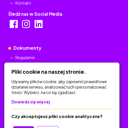
Kontakt
Śledź nas w Social Media
Dokumenty
Regulamin
Polityka Prywatności
Pliki cookie na naszej stronie.
Używamy plików cookie, aby zapewnić prawidłowe
działanie serwisu, analizować ruch i personalizować
treści. Wybierz, na co się zgadzasz.
Na skróty
Dowiedz się więcej
Polityka Prywatności
Regulamin
Czy akceptujesz pliki cookie analityczne?
O platformie
Baza materiałów dydaktycznych