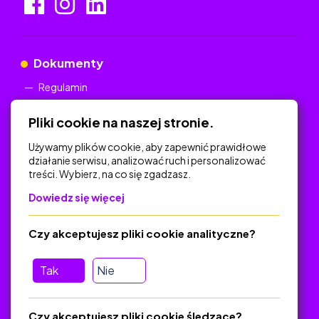
Dokumenty
Regulamin
Polityka Prywatności
Pliki cookie na naszej stronie.
Używamy plików cookie, aby zapewnić prawidłowe
działanie serwisu, analizować ruch i personalizować
treści. Wybierz, na co się zgadzasz.
Na skróty
Dowiedz się więcej
Polityka Prywatności
Regulamin
Czy akceptujesz pliki cookie analityczne?
O platformie
Baza materiałów dydaktycznych
Tak
Nie
Jak zostać autorem
FAQ
Czy akceptujesz pliki cookie śledzące?