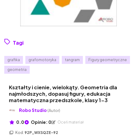
Tagi
grafika
grafomotoryka
tangram
Figury geometryczne
geometria
Kształty i cienie, wielokąty. Geometria dla
najmłodszych, dopasuj figury, edukacja
matematyczna przedszkole, klasy 1-3
Robo Studio
(Autor)
0.0
Opinie: 0
Oceń materiał
Kod:
92P_WXSQZE-92