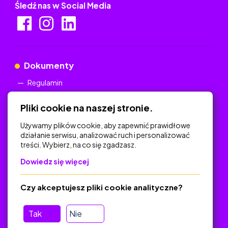
Śledź nas w Social Media
Dokumenty
Regulamin
Polityka Prywatności
Pliki cookie na naszej stronie.
Używamy plików cookie, aby zapewnić prawidłowe
działanie serwisu, analizować ruch i personalizować
treści. Wybierz, na co się zgadzasz.
Na skróty
Dowiedz się więcej
Polityka Prywatności
Regulamin
Czy akceptujesz pliki cookie analityczne?
O platformie
Baza materiałów dydaktycznych
Tak
Nie
Jak zostać autorem