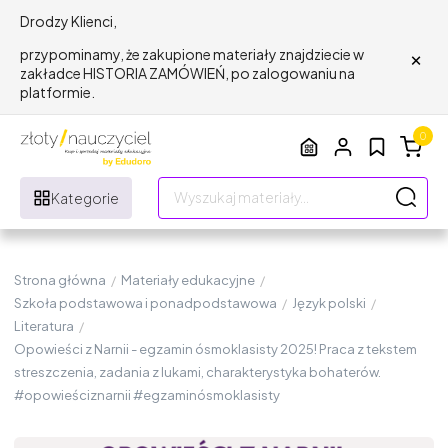
Drodzy Klienci,
×
przypominamy, że zakupione materiały znajdziecie w
zakładce HISTORIA ZAMÓWIEŃ, po zalogowaniu na
platformie.
0
Kategorie
Strona główna
/
Materiały edukacyjne
/
Szkoła podstawowa i ponadpodstawowa
/
Język polski
/
Literatura
/
Opowieści z Narnii - egzamin ósmoklasisty 2025! Praca z tekstem
streszczenia, zadania z lukami, charakterystyka bohaterów.
#opowieściznarnii #egzaminósmoklasisty