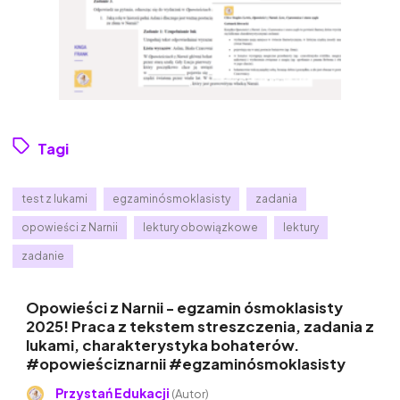
Tagi
test z lukami
egzaminósmoklasisty
zadania
opowieści z Narnii
lektury obowiązkowe
lektury
zadanie
Opowieści z Narnii - egzamin ósmoklasisty
2025! Praca z tekstem streszczenia, zadania z
lukami, charakterystyka bohaterów.
#opowieściznarnii #egzaminósmoklasisty
Przystań Edukacji
(Autor)