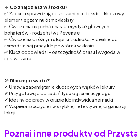
🔹
Co
znajdziesz
w
środku?
✅
Zadania
sprawdzające
zrozumienie
tekstu –
kluczowy
element
egzaminu
ósmoklasisty
✅ Ćwiczenia na pełną charakterystykę głównych
bohaterów - rodzeństwa Pevensie
✅
Ćwiczenia
o
różnym
stopniu
trudności –
idealne
do
samodzielnej
pracy
lub
powtórek
w
klasie
✅
Klucz
odpowiedzi –
oszczędność
czasu
i
wygoda
w
sprawdzaniu
🎯
Dlaczego
warto?
✔
Ułatwia
zapamiętanie
kluczowych
wątków
lektury
✔
Przygotowuje
do
zadań
typu
egzaminacyjnego
✔
Idealny
do
pracy
w
grupie
lub
indywidualnej
nauki
✔
Wspiera
nauczycieli
w
szybkiej
i
efektywnej
organizacji
lekcji
Poznaj inne produkty od Przyst