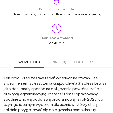
Przeznaczenie materiału
dla nauczyciela, dla rodzica, dla ucznia (praca samodzielne)
Średni czas aktywności
do 45 min
OPINIE (0)
O AUTORZE
SZCZEGÓŁY
Ten produkt to zestaw
zadań
opartych
na
czytaniu
ze
zrozumieniem
streszczenia
książki
Clive'a
Staplesa
Lewisa
jako
doskonały
sposób
na
połączenie
powtórki
treści
z
praktyką
egzaminacyjną.
Materiał
został
opracowany
zgodnie
z
nową
podstawą
programową
na
rok
2025,
co
czyni
go
idealnym
wyborem
dla
uczniów,
którzy
chcą
solidnie
przygotować
się
do
egzaminu ósmoklasisty.