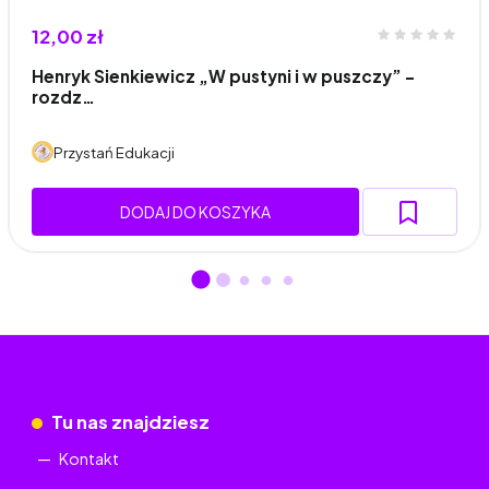
12,00 zł
Henryk Sienkiewicz „W pustyni i w puszczy” -
rozdz…
Przystań Edukacji
DODAJ DO KOSZYKA
Tu nas znajdziesz
Kontakt