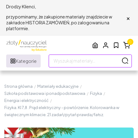
Drodzy Klienci,
×
przypominamy, że zakupione materiały znajdziecie w
zakładce HISTORIA ZAMÓWIEŃ, po zalogowaniu na
platformie.
0
Kategorie
Strona główna
/
Materiały edukacyjne
/
Szkoła podstawowa i ponadpodstawowa
/
Fizyka
/
Energia i elektryczność
/
Fizyka. Kl 7,8 . Prąd elektryczny - powtórzenie. Kolorowanka w
świątecznym klimacie. 21 zadań/pytań prawda/fałsz.