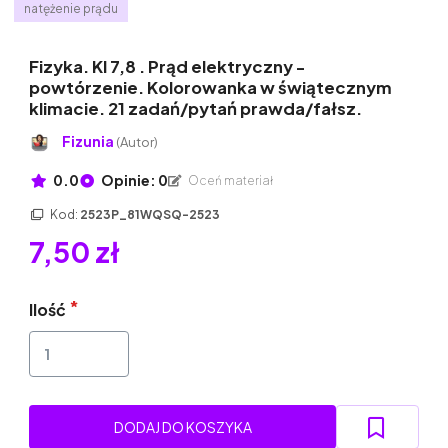
natężenie prądu
Fizyka. Kl 7,8 . Prąd elektryczny -
powtórzenie. Kolorowanka w świątecznym
klimacie. 21 zadań/pytań prawda/fałsz.
Fizunia
(Autor)
0.0
Opinie: 0
Oceń materiał
Kod:
2523P_81WQSQ-2523
7,50 zł
Ilość
DODAJ DO KOSZYKA