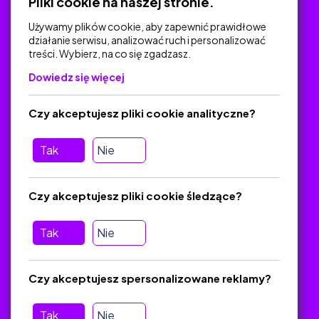
Pliki cookie na naszej stronie.
Używamy plików cookie, aby zapewnić prawidłowe
działanie serwisu, analizować ruch i personalizować
treści. Wybierz, na co się zgadzasz.
Na skróty
Dowiedz się więcej
Polityka Prywatności
Regulamin
Czy akceptujesz pliki cookie analityczne?
O platformie
Baza materiałów dydaktycznych
Tak
Nie
Jak zostać autorem
FAQ
Czy akceptujesz pliki cookie śledzące?
Tak
Nie
Pomoc
Masz pytania? Wyślij e-mail:
admin@zlotynauczyciel.pl
Czy akceptujesz spersonalizowane reklamy?
Zawsze odpowiadamy w ciągu 24 godzin
(Sprawdź, czy
wiadomość nie trafiła do folderu SPAM)
Tak
Nie