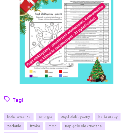
Tagi
kolorowanka
energia
prąd elektryczny
karta pracy
zadanie
fizyka
moc
napięcie elektryczne