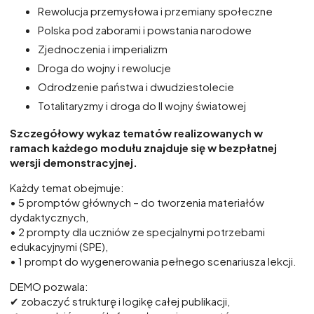
Rewolucja przemysłowa i przemiany społeczne
Polska pod zaborami i powstania narodowe
Zjednoczenia i imperializm
Droga do wojny i rewolucje
Odrodzenie państwa i dwudziestolecie
Totalitaryzmy i droga do II wojny światowej
Szczegółowy wykaz tematów realizowanych w
ramach każdego modułu znajduje się w bezpłatnej
wersji demonstracyjnej.
Każdy temat obejmuje:
• 5 promptów głównych – do tworzenia materiałów
dydaktycznych,
• 2 prompty dla uczniów ze specjalnymi potrzebami
edukacyjnymi (SPE),
• 1 prompt do wygenerowania pełnego scenariusza lekcji.
DEMO pozwala:
✔ zobaczyć strukturę i logikę całej publikacji,