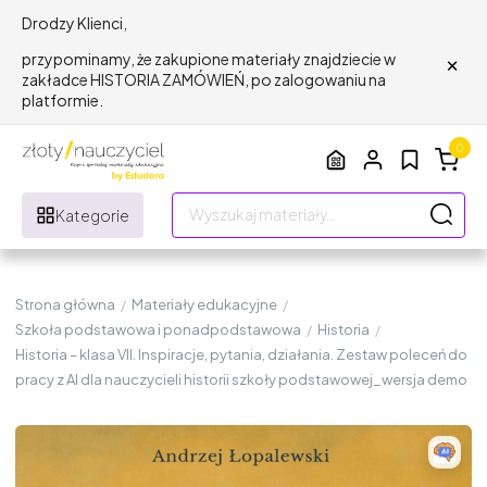
Drodzy Klienci,
×
przypominamy, że zakupione materiały znajdziecie w
zakładce HISTORIA ZAMÓWIEŃ, po zalogowaniu na
platformie.
0
Kategorie
Strona główna
/
Materiały edukacyjne
/
Szkoła podstawowa i ponadpodstawowa
/
Historia
/
Historia – klasa VII. Inspiracje, pytania, działania. Zestaw poleceń do
pracy z AI dla nauczycieli historii szkoły podstawowej_wersja demo