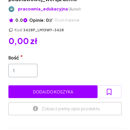
pracownia_edukacyjna
(Autor)
0.0
Opinie: 0
Oceń materiał
Kod:
3428P_LM1XWY-3428
0,00 zł
Ilość
DODAJ DO KOSZYKA
Zobacz pełny opis produktu