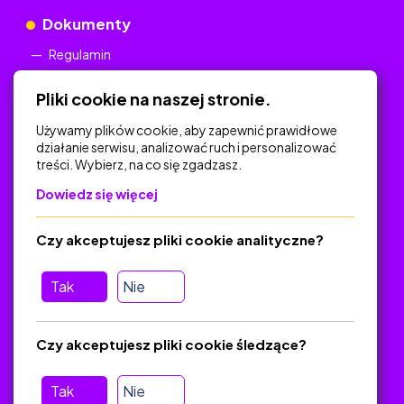
Dokumenty
Regulamin
Polityka Prywatności
Pliki cookie na naszej stronie.
Używamy plików cookie, aby zapewnić prawidłowe
działanie serwisu, analizować ruch i personalizować
treści. Wybierz, na co się zgadzasz.
Na skróty
Dowiedz się więcej
Polityka Prywatności
Regulamin
Czy akceptujesz pliki cookie analityczne?
O platformie
Baza materiałów dydaktycznych
Tak
Nie
Jak zostać autorem
FAQ
Czy akceptujesz pliki cookie śledzące?
Tak
Nie