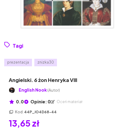
Tagi
prezentacja
znizka30
Angielski. 6 żon Henryka VIII
English Nook
(Autor)
0.0
Opinie: 0
Oceń materiał
Kod:
44P_JO4D68-44
13,65 zł