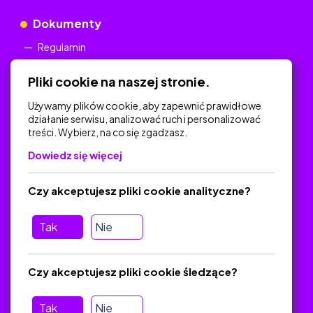
Dokumenty
Regulamin
Polityka Prywatności
Pliki cookie na naszej stronie.
Używamy plików cookie, aby zapewnić prawidłowe
działanie serwisu, analizować ruch i personalizować
treści. Wybierz, na co się zgadzasz.
Na skróty
Dowiedz się więcej
Polityka Prywatności
Regulamin
Czy akceptujesz pliki cookie analityczne?
O platformie
Baza materiałów dydaktycznych
Tak
Nie
Jak zostać autorem
FAQ
Czy akceptujesz pliki cookie śledzące?
Tak
Nie