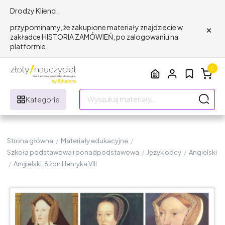
Drodzy Klienci,
×
przypominamy, że zakupione materiały znajdziecie w
zakładce HISTORIA ZAMÓWIEŃ, po zalogowaniu na
platformie.
0
Kategorie
Strona główna
/
Materiały edukacyjne
/
Szkoła podstawowa i ponadpodstawowa
/
Język obcy
/
Angielski
/
Angielski. 6 żon Henryka VIII