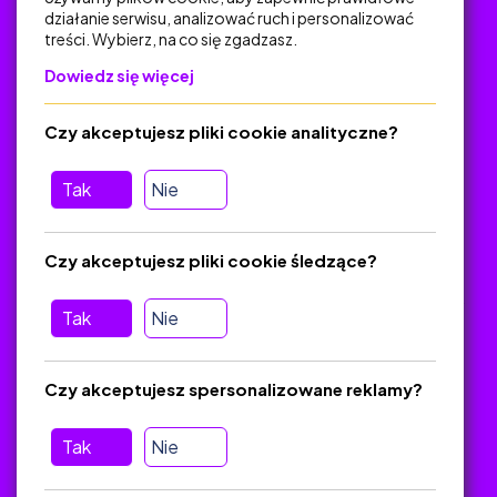
działanie serwisu, analizować ruch i personalizować
treści. Wybierz, na co się zgadzasz.
Na skróty
Dowiedz się więcej
Polityka Prywatności
Regulamin
Czy akceptujesz pliki cookie analityczne?
O platformie
Baza materiałów dydaktycznych
Tak
Nie
Jak zostać autorem
FAQ
Czy akceptujesz pliki cookie śledzące?
Tak
Nie
Pomoc
Masz pytania? Wyślij e-mail:
admin@zlotynauczyciel.pl
Czy akceptujesz spersonalizowane reklamy?
Zawsze odpowiadamy w ciągu 24 godzin
(Sprawdź, czy
wiadomość nie trafiła do folderu SPAM)
Tak
Nie