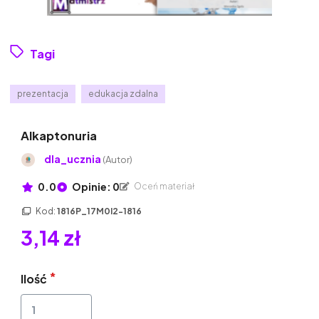
Tagi
prezentacja
edukacja zdalna
Alkaptonuria
dla_ucznia
(Autor)
0.0
Opinie: 0
Oceń materiał
Kod:
1816P_17M0I2-1816
3,14 zł
Ilość