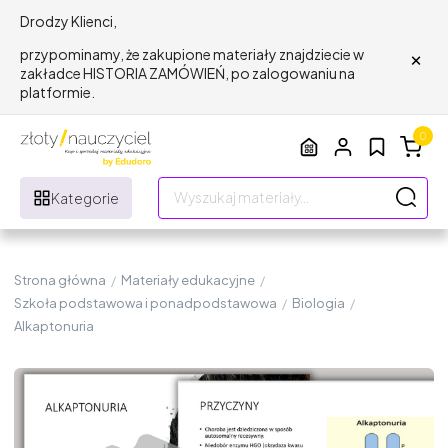
Drodzy Klienci,
×
przypominamy, że zakupione materiały znajdziecie w
zakładce HISTORIA ZAMÓWIEŃ, po zalogowaniu na
platformie.
0
Kategorie
Strona główna
/
Materiały edukacyjne
/
Szkoła podstawowa i ponadpodstawowa
/
Biologia
/
Alkaptonuria