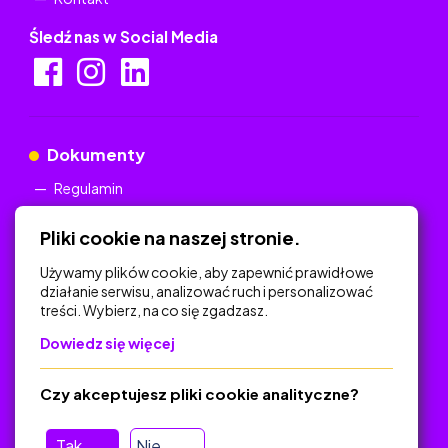
Śledź nas w Social Media
Dokumenty
Regulamin
Polityka Prywatności
Pliki cookie na naszej stronie.
Używamy plików cookie, aby zapewnić prawidłowe
działanie serwisu, analizować ruch i personalizować
treści. Wybierz, na co się zgadzasz.
Na skróty
Dowiedz się więcej
Polityka Prywatności
Regulamin
Czy akceptujesz pliki cookie analityczne?
O platformie
Baza materiałów dydaktycznych
Tak
Nie