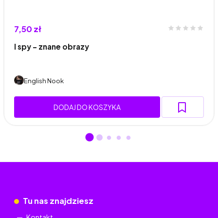
7,50 zł
I spy - znane obrazy
English Nook
DODAJ DO KOSZYKA
Tu nas znajdziesz
Kontakt