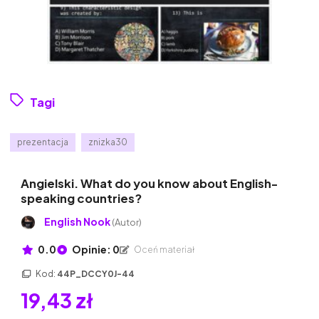
Tagi
prezentacja
znizka30
Angielski. What do you know about English-
speaking countries?
English Nook
(Autor)
0.0
Opinie: 0
Oceń materiał
Kod:
44P_DCCY0J-44
19,43 zł