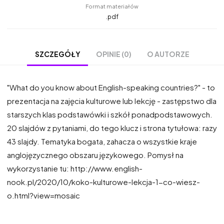
Format materiałów
.pdf
OPINIE (0)
O AUTORZE
SZCZEGÓŁY
"What do you know about English-speaking countries?" - to
prezentacja na zajęcia kulturowe lub lekcję - zastępstwo dla
starszych klas podstawówki i szkół ponadpodstawowych.
20 slajdów z pytaniami, do tego klucz i strona tytułowa: razy
43 slajdy. Tematyka bogata, zahacza o wszystkie kraje
anglojęzycznego obszaru językowego. Pomysł na
wykorzystanie tu: http://www.english-
nook.pl/2020/10/koko-kulturowe-lekcja-1-co-wiesz-
o.html?view=mosaic