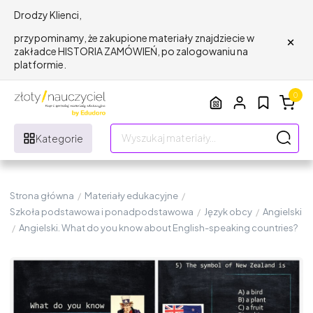
Drodzy Klienci,
×
przypominamy, że zakupione materiały znajdziecie w
zakładce HISTORIA ZAMÓWIEŃ, po zalogowaniu na
platformie.
0
Kategorie
Strona główna
/
Materiały edukacyjne
/
Szkoła podstawowa i ponadpodstawowa
/
Język obcy
/
Angielski
/
Angielski. What do you know about English-speaking countries?