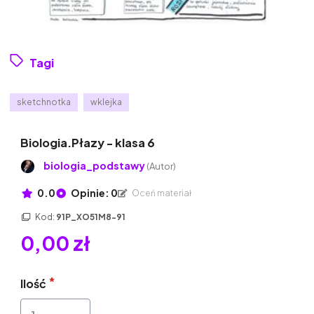
Tagi
sketchnotka
wklejka
Biologia.Płazy - klasa 6
biologia_podstawy
(Autor)
0.0
Opinie: 0
Oceń materiał
Kod:
91P_XO51M8-91
0,00 zł
Ilość