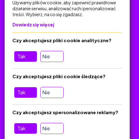
Używamy plików cookie, aby zapewnić prawidłowe
działanie serwisu, analizować ruch i personalizować
treści. Wybierz, na co się zgadzasz.
Na skróty
Dowiedz się więcej
Polityka Prywatności
Regulamin
Czy akceptujesz pliki cookie analityczne?
O platformie
Baza materiałów dydaktycznych
Tak
Nie
Jak zostać autorem
FAQ
Czy akceptujesz pliki cookie śledzące?
Tak
Nie
Pomoc
Masz pytania? Wyślij e-mail:
admin@zlotynauczyciel.pl
Czy akceptujesz spersonalizowane reklamy?
Zawsze odpowiadamy w ciągu 24 godzin
(Sprawdź, czy
wiadomość nie trafiła do folderu SPAM)
Tak
Nie