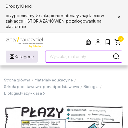
Drodzy Klienci,
×
przypominamy, że zakupione materiały znajdziecie w
zakładce HISTORIA ZAMÓWIEŃ, po zalogowaniu na
platformie.
0
Kategorie
Strona główna
/
Materiały edukacyjne
/
Szkoła podstawowa i ponadpodstawowa
/
Biologia
/
Biologia.Płazy - klasa 6