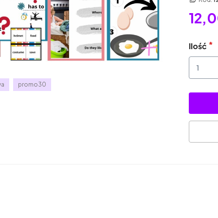
12,0
Ilość
va
promo30