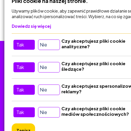
Pliki cookie na naszej stronie.
DODAJ DO
KOSZYKA
Używamy plików cookie, aby zapewnić prawidłowe działanie s
analizować ruch i personalizować treści. Wybierz, na co się zg
Dowiedz się więcej
Czy akceptujesz pliki cookie
Tak
Nie
analityczne?
Tu nas znajdziesz
D
Czy akceptujesz pliki cookie
Tak
Nie
śledzące?
Kontakt
Śledź nas w Social Media
Czy akceptujesz spersonalizo
Tak
Nie
reklamy?
Czy akceptujesz pliki cookie
Tak
Nie
mediów społecznościowych?
Zapisz