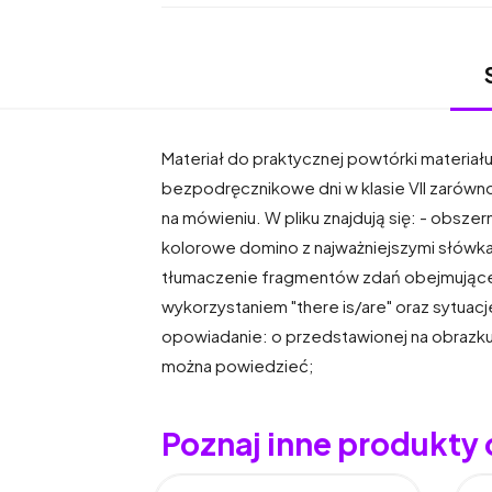
Materiał do praktycznej powtórki materiału 
bezpodręcznikowe dni w klasie VII zarówno 
na mówieniu. W pliku znajdują się: - obsze
kolorowe domino z najważniejszymi słówkami
tłumaczenie fragmentów zdań obejmujące
wykorzystaniem "there is/are" oraz sytuac
opowiadanie: o przedstawionej na obrazku
można powiedzieć;
Poznaj inne produkty