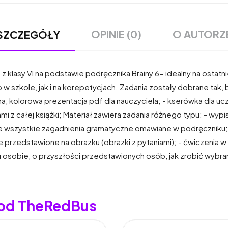
OPINIE (0)
O AUTORZ
SZCZEGÓŁY
z klasy VI na podstawie podręcznika Brainy 6- idealny na ostatnie
w szkole, jak i na korepetycjach. Zadania zostały dobrane tak, 
rna, kolorowa prezentacja pdf dla nauczyciela; - kserówka dla uc
 z całej książki; Materiał zawiera zadania różnego typu: - wypi
 wszystkie zagadnienia gramatyczne omawiane w podręczniku; 
je przedstawione na obrazku (obrazki z pytaniami); - ćwiczenia
 osobie, o przyszłości przedstawionych osób, jak zrobić wybr
 od TheRedBus