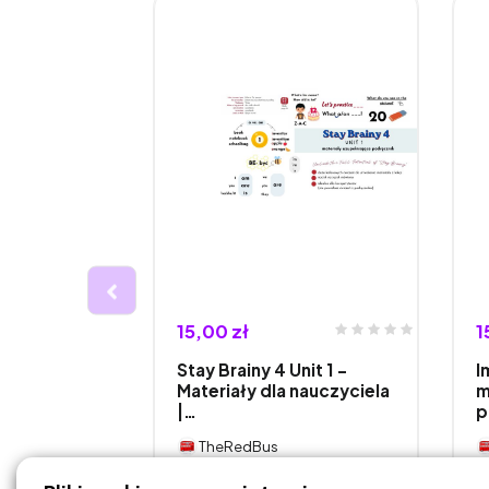
15,00 zł
1
jak zdać
Stay Brainy 4 Unit 1 –
I
y od
Materiały dla nauczyciela
m
|…
p
TheRedBus