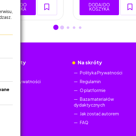
DODAJ DO
DODAJ DO
KOSZYKA
KOSZYKA
erwisu,
adzasz.
okumenty
Na skróty
Regulamin
Polityka Prywatności
Polityka Prywatności
Regulamin
wane
O platformie
Baza materiałów
dydaktycznych
Jak zostać autorem
FAQ