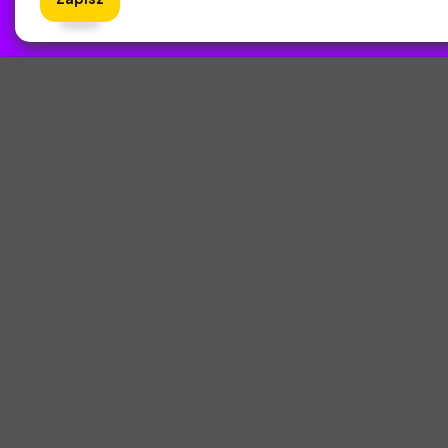
ZlotyNa