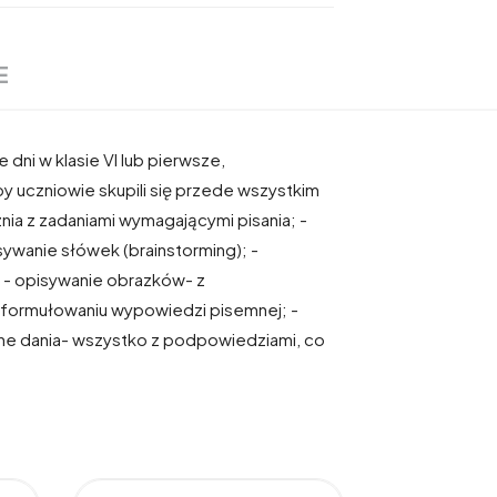
E
 dni w klasie VI lub pierwsze,
by uczniowie skupili się przede wszystkim
znia z zadaniami wymagającymi pisania; -
sywanie słówek (brainstorming); -
- opisywanie obrazków- z
 w formułowaniu wypowiedzi pisemnej; -
ane dania- wszystko z podpowiedziami, co