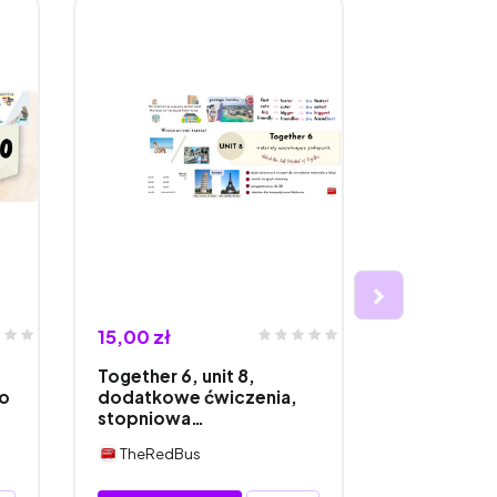
15,00 zł
15,00 zł
Together 6, unit 8,
English Clas
do
dodatkowe ćwiczenia,
Past Simpl
stopniowa…
TheRedBus
TheRedBu