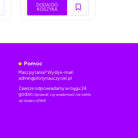
DODAJ DO
DODAJ 
KOSZYKA
KOSZY
Pomoc
Masz pytania? Wyślij e-mail:
admin@zlotynauczyciel.pl
Zawsze odpowiadamy w ciągu 24
godzin
(Sprawdź, czy wiadomość nie trafiła
do folderu SPAM)