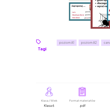
poziom A1
poziom A2
can
Tagi
Klasa / Wiek
Format materiałów
Klasa 6
.pdf