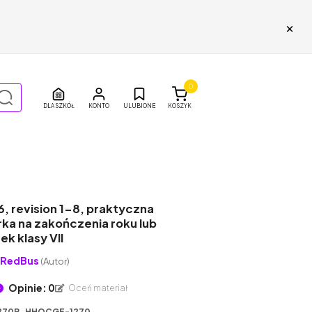
×
0
DLA SZKÓŁ
ULUBIONE
KOSZYK
6, revision 1-8, praktyczna
ka na zakończenia roku lub
k klasy VII
eRedBus
(Autor)
Opinie: 0
Oceń materiał
270P_HHOCGF-1270