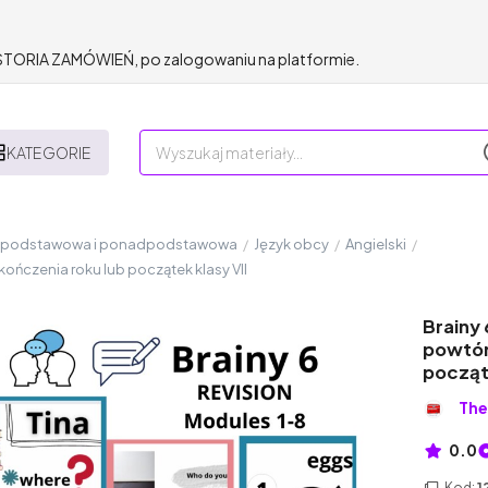
HISTORIA ZAMÓWIEŃ, po zalogowaniu na platformie.
KATEGORIE
a podstawowa i ponadpodstawowa
/
Język obcy
/
Angielski
/
kończenia roku lub początek klasy VII
Brainy 
powtór
począte
Th
0.0
Kod:
1