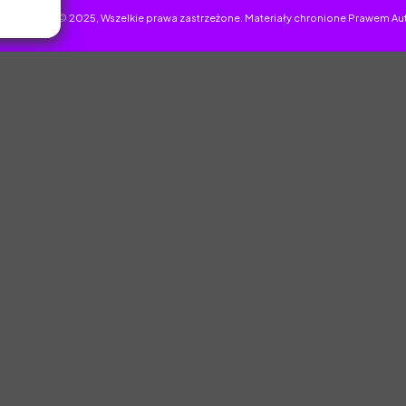
uczyciel.pl © 2025, Wszelkie prawa zastrzeżone. Materiały chronione Prawem Au