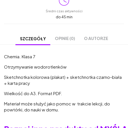
Średni czas aktywności
do 45 min
OPINIE (0)
O AUTORZE
SZCZEGÓŁY
Chemia. Klasa 7
Otrzymywanie wodorotlenków
Sketchnotka kolorowa (plakat) + sketchnotka czarno-biała
+ karta pracy
Wielkość do A3. Format PDF.
Materiał może służyć jako pomoc w trakcie lekcji, do
powtórki, do nauki w domu.