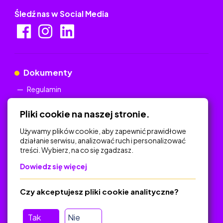
Śledź nas w Social Media
Dokumenty
Regulamin
Polityka Prywatności
Pliki cookie na naszej stronie.
Używamy plików cookie, aby zapewnić prawidłowe
działanie serwisu, analizować ruch i personalizować
treści. Wybierz, na co się zgadzasz.
Na skróty
Dowiedz się więcej
Polityka Prywatności
Regulamin
Czy akceptujesz pliki cookie analityczne?
O platformie
Baza materiałów dydaktycznych
Tak
Nie