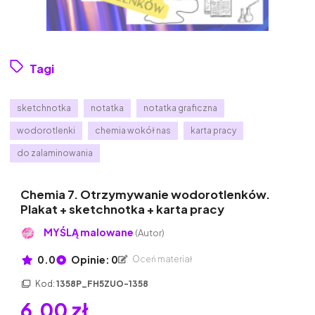
Tagi
sketchnotka
notatka
notatka graficzna
wodorotlenki
chemia wokół nas
karta pracy
do zalaminowania
Chemia 7. Otrzymywanie wodorotlenków.
Plakat + sketchnotka + karta pracy
MYŚLĄ malowane
(Autor)
0.0
Opinie: 0
Oceń materiał
Kod:
1358P_FH5ZUO-1358
6,00 zł