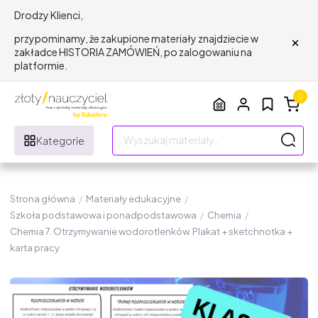
Drodzy Klienci,
×
przypominamy, że zakupione materiały znajdziecie w
zakładce HISTORIA ZAMÓWIEŃ, po zalogowaniu na
platformie.
0
Kategorie
Strona główna
/
Materiały edukacyjne
/
Szkoła podstawowa i ponadpodstawowa
/
Chemia
/
Chemia 7. Otrzymywanie wodorotlenków. Plakat + sketchnotka +
karta pracy