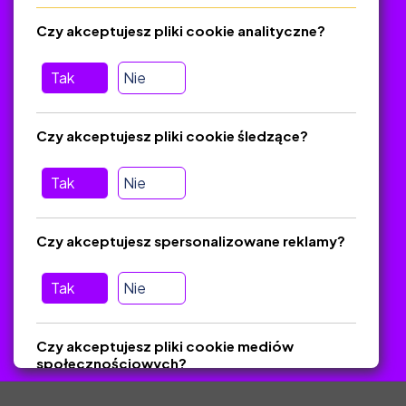
Regulamin
Czy akceptujesz pliki cookie analityczne?
O platformie
Baza materiałów dydaktycznych
Tak
Nie
Jak zostać autorem
FAQ
Czy akceptujesz pliki cookie śledzące?
Tak
Nie
Pomoc
Masz pytania? Wyślij e-mail:
admin@zlotynauczyciel.pl
Czy akceptujesz spersonalizowane reklamy?
Zawsze odpowiadamy w ciągu 24 godzin
(Sprawdź, czy
wiadomość nie trafiła do folderu SPAM)
Tak
Nie
ZlotyNauczyciel.pl © 2025, Wszelkie prawa zastrzeżone.
Czy akceptujesz pliki cookie mediów
Materiały chronione Prawem Autorskim.
społecznościowych?