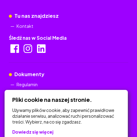
Tu nas znajdziesz
Kontakt
Śledź nas w Social Media
Dokumenty
Regulamin
Polityka Prywatności
Pliki cookie na naszej stronie.
Używamy plików cookie, aby zapewnić prawidłowe
działanie serwisu, analizować ruch i personalizować
treści. Wybierz, na co się zgadzasz.
Na skróty
Dowiedz się więcej
Polityka Prywatności