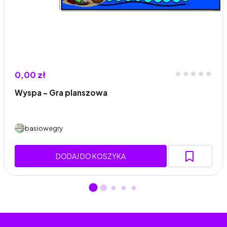
0,00 zł
Wyspa – Gra planszowa
basiowegry
DODAJ DO KOSZYKA