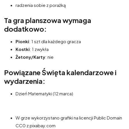
radzenia sobie z porażką
Ta gra planszowa wymaga
dodatkowo:
Pionki
: 1 szt dla każdego gracza
Kostki
: 1 zwykła
Żetony/Karty
: nie
Powiązane Święta kalendarzowe i
wydarzenia:
Dzień Matematyki (12 marca)
W grze wykorzystano grafiki na licencji Public Domain
CC0 z pixabay.com