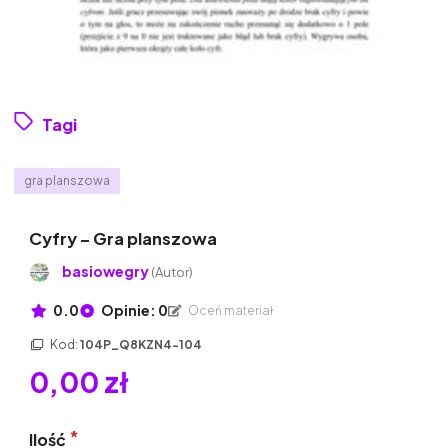
Tagi
gra planszowa
Cyfry – Gra planszowa
basiowegry
(Autor)
0.0
Opinie: 0
Oceń materiał
Kod:
104P_Q8KZN4-104
0,00 zł
Ilość