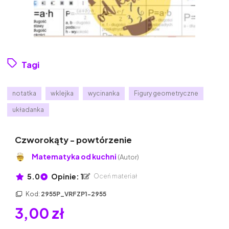
Tagi
notatka
wklejka
wycinanka
Figury geometryczne
układanka
Czworokąty - powtórzenie
Matematyka od kuchni
(Autor)
5.0
Opinie: 1
Oceń materiał
Kod:
2955P_VRFZP1-2955
3,00 zł