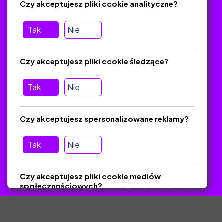
Czy akceptujesz pliki cookie analityczne?
Tak
Nie
Na skróty
Polityka Prywatności
Czy akceptujesz pliki cookie śledzące?
Regulamin
O platformie
Tak
Nie
Baza materiałów dydaktycznych
Jak zostać autorem
Czy akceptujesz spersonalizowane reklamy?
FAQ
Tak
Nie
Pomoc
Czy akceptujesz pliki cookie mediów
Masz pytania? Wyślij e-mail:
admin@zlotynauczyciel.pl
społecznościowych?
Zawsze odpowiadamy w ciągu 24 godzin
(Sprawdź, czy
Tak
Nie
wiadomość nie trafiła do folderu SPAM)