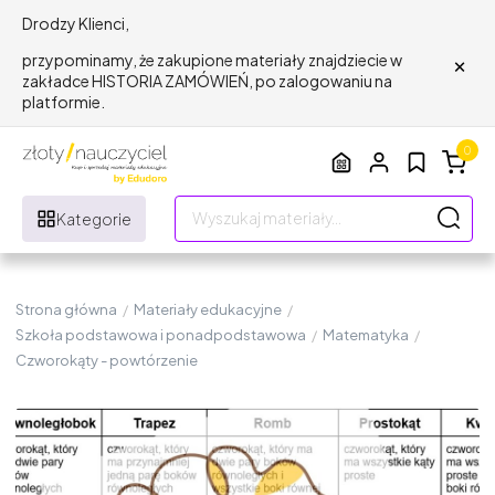
Drodzy Klienci,
×
przypominamy, że zakupione materiały znajdziecie w
zakładce HISTORIA ZAMÓWIEŃ, po zalogowaniu na
platformie.
0
Kategorie
Strona główna
/
Materiały edukacyjne
/
Szkoła podstawowa i ponadpodstawowa
/
Matematyka
/
Czworokąty - powtórzenie