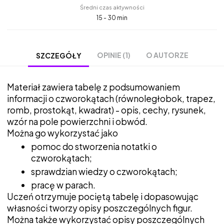
Średni czas aktywności
15 - 30 min
OPINIE (1)
O AUTORZE
SZCZEGÓŁY
Materiał zawiera tabelę z podsumowaniem
informacji o czworokątach (równoległobok, trapez,
romb, prostokąt, kwadrat) - opis, cechy, rysunek,
wzór na pole powierzchni i obwód.
Można go wykorzystać jako
pomoc do stworzenia notatki o
czworokątach;
sprawdzian wiedzy o czworokątach;
pracę w parach.
Uczeń otrzymuje pociętą tabelę i dopasowując
własności tworzy opisy poszczególnych figur.
Można także wykorzystać opisy poszczególnych