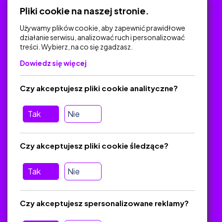
Polityka Prywatności
Pliki cookie na naszej stronie.
Używamy plików cookie, aby zapewnić prawidłowe
działanie serwisu, analizować ruch i personalizować
treści. Wybierz, na co się zgadzasz.
Na skróty
Dowiedz się więcej
Polityka Prywatności
Regulamin
Czy akceptujesz pliki cookie analityczne?
O platformie
Baza materiałów dydaktycznych
Tak
Nie
Jak zostać autorem
FAQ
Czy akceptujesz pliki cookie śledzące?
Tak
Nie
Pomoc
Masz pytania? Wyślij e-mail:
admin@zlotynauczyciel.pl
Czy akceptujesz spersonalizowane reklamy?
Zawsze odpowiadamy w ciągu 24 godzin
(Sprawdź, czy