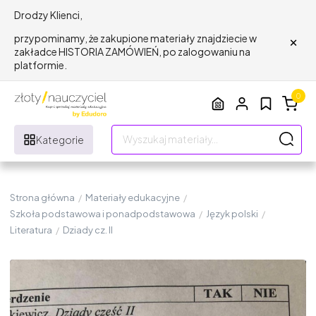
Drodzy Klienci,
×
przypominamy, że zakupione materiały znajdziecie w
zakładce HISTORIA ZAMÓWIEŃ, po zalogowaniu na
platformie.
0
Kategorie
Strona główna
/
Materiały edukacyjne
/
Szkoła podstawowa i ponadpodstawowa
/
Język polski
/
Literatura
/
Dziady cz. II