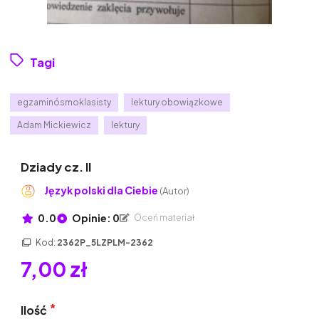
Tagi
egzaminósmoklasisty
lektury obowiązkowe
Adam Mickiewicz
lektury
Dziady cz. II
Język polski dla Ciebie
(Autor)
0.0
Opinie: 0
Oceń materiał
Kod:
2362P_5LZPLM-2362
7,00 zł
Ilość