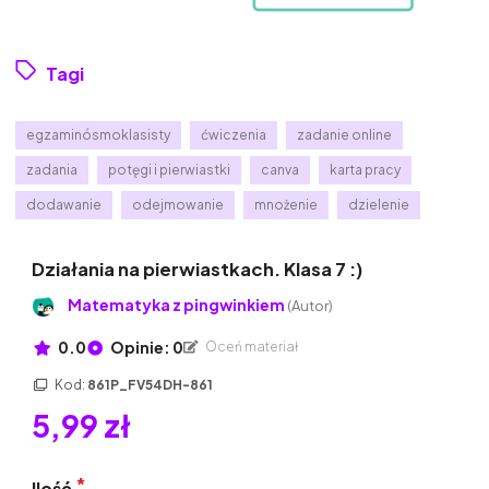
Tagi
egzaminósmoklasisty
ćwiczenia
zadanie online
zadania
potęgi i pierwiastki
canva
karta pracy
dodawanie
odejmowanie
mnożenie
dzielenie
Działania na pierwiastkach. Klasa 7 :)
Matematyka z pingwinkiem
(Autor)
0.0
Opinie: 0
Oceń materiał
Kod:
861P_FV54DH-861
5,99 zł
Ilość