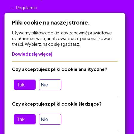
Regulamin
Polityka Prywatności
Pliki cookie na naszej stronie.
Używamy plików cookie, aby zapewnić prawidłowe
działanie serwisu, analizować ruch i personalizować
treści. Wybierz, na co się zgadzasz.
Na skróty
Dowiedz się więcej
Polityka Prywatności
Regulamin
Czy akceptujesz pliki cookie analityczne?
O platformie
Baza materiałów dydaktycznych
Tak
Nie
Jak zostać autorem
FAQ
Czy akceptujesz pliki cookie śledzące?
Tak
Nie
Pomoc