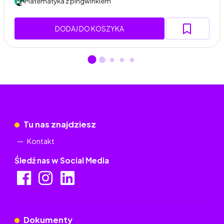
Matematyka z pingwinkiem
DODAJ DO KOSZYKA
Tu nas znajdziesz
Kontakt
Śledź nas w Social Media
Dokumenty