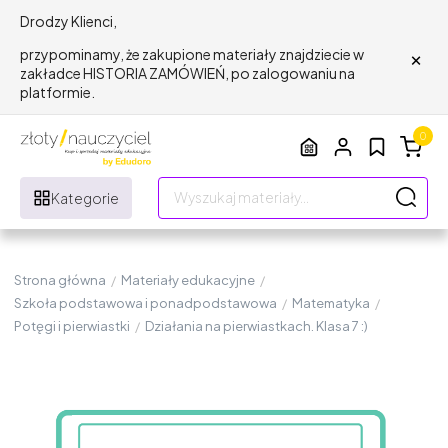
Drodzy Klienci,
×
przypominamy, że zakupione materiały znajdziecie w
zakładce HISTORIA ZAMÓWIEŃ, po zalogowaniu na
platformie.
0
Kategorie
Strona główna
/
Materiały edukacyjne
/
Szkoła podstawowa i ponadpodstawowa
/
Matematyka
/
Potęgi i pierwiastki
/
Działania na pierwiastkach. Klasa 7 :)