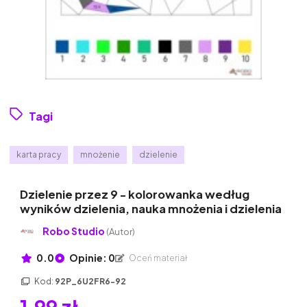
Tagi
karta pracy
mnożenie
dzielenie
Dzielenie przez 9 - kolorowanka według
wyników dzielenia, nauka mnożenia i dzielenia
Robo Studio
(Autor)
0.0
Opinie: 0
Oceń materiał
Kod:
92P_6U2FR6-92
1,99 zł