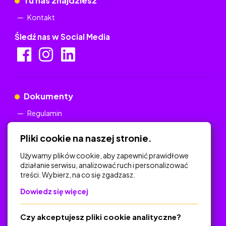
Tu nas znajdziesz
Kontakt
Śledź nas w Social Media
Dokumenty
Regulamin
Polityka Prywatności
Pliki cookie na naszej stronie.
Używamy plików cookie, aby zapewnić prawidłowe
działanie serwisu, analizować ruch i personalizować
treści. Wybierz, na co się zgadzasz.
Na skróty
Dowiedz się więcej
Polityka Prywatności
Regulamin
Czy akceptujesz pliki cookie analityczne?
O platformie