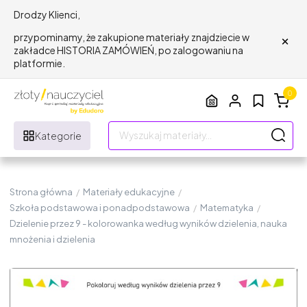
Drodzy Klienci,
×
przypominamy, że zakupione materiały znajdziecie w
zakładce HISTORIA ZAMÓWIEŃ, po zalogowaniu na
platformie.
0
Kategorie
Strona główna
/
Materiały edukacyjne
/
Szkoła podstawowa i ponadpodstawowa
/
Matematyka
/
Dzielenie przez 9 - kolorowanka według wyników dzielenia, nauka
mnożenia i dzielenia