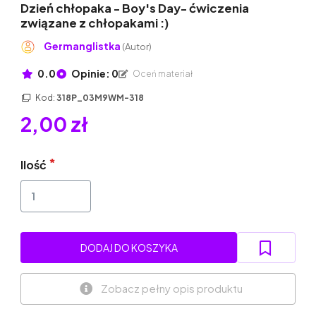
Dzień chłopaka - Boy's Day- ćwiczenia
związane z chłopakami :)
Germanglistka
(Autor)
0.0
Opinie: 0
Oceń materiał
Kod:
318P_03M9WM-318
2,00 zł
Ilość
DODAJ DO KOSZYKA
Zobacz pełny opis produktu