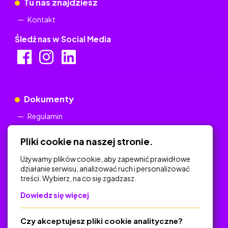
Tu nas znajdziesz
Kontakt
Śledź nas w Social Media
Dokumenty
Regulamin
Polityka Prywatności
Pliki cookie na naszej stronie.
Używamy plików cookie, aby zapewnić prawidłowe
działanie serwisu, analizować ruch i personalizować
treści. Wybierz, na co się zgadzasz.
Na skróty
Dowiedz się więcej
Polityka Prywatności
Regulamin
Czy akceptujesz pliki cookie analityczne?
O platformie