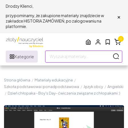
Drodzy Klienci,
×
przypominamy, że zakupione materiały znajdziecie w
zakładce HISTORIA ZAMÓWIEŃ, po zalogowaniu na
platformie.
0
Kategorie
Strona główna
/
Materiały edukacyjne
/
Szkoła podstawowa i ponadpodstawowa
/
Język obcy
/
Angielski
/
Dzień chłopaka - Boy's Day- ćwiczenia związane z chłopakami :)