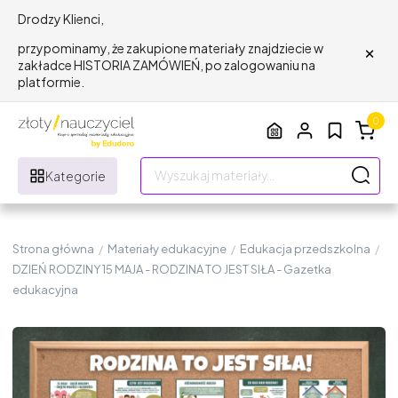
Drodzy Klienci,
×
przypominamy, że zakupione materiały znajdziecie w
zakładce HISTORIA ZAMÓWIEŃ, po zalogowaniu na
platformie.
0
Kategorie
Strona główna
/
Materiały edukacyjne
/
Edukacja przedszkolna
/
DZIEŃ RODZINY 15 MAJA - RODZINA TO JEST SIŁA - Gazetka
edukacyjna