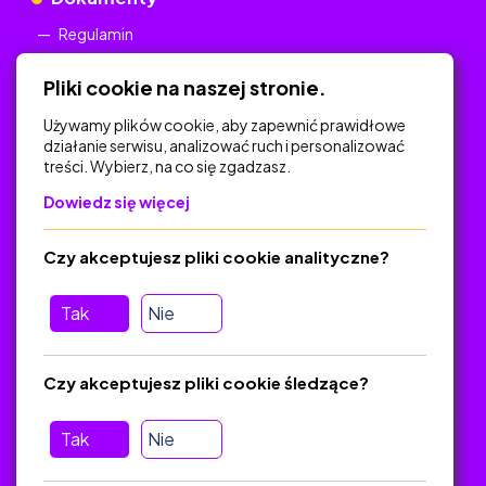
Regulamin
Polityka Prywatności
Pliki cookie na naszej stronie.
Używamy plików cookie, aby zapewnić prawidłowe
działanie serwisu, analizować ruch i personalizować
treści. Wybierz, na co się zgadzasz.
Na skróty
Dowiedz się więcej
Polityka Prywatności
Regulamin
Czy akceptujesz pliki cookie analityczne?
O platformie
Baza materiałów dydaktycznych
Tak
Nie
Jak zostać autorem
FAQ
Czy akceptujesz pliki cookie śledzące?
Tak
Nie
Pomoc