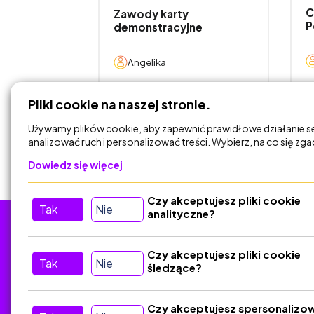
a
C
Zawody karty
P
demonstracyjne
Angelika
DODAJ DO
Pliki cookie na naszej stronie.
KOSZYKA
Używamy plików cookie, aby zapewnić prawidłowe działanie s
analizować ruch i personalizować treści. Wybierz, na co się zg
Dowiedz się więcej
Czy akceptujesz pliki cookie
Tak
Nie
analityczne?
Tu nas znajdziesz
D
Czy akceptujesz pliki cookie
Tak
Nie
śledzące?
Kontakt
Śledź nas w Social Media
Czy akceptujesz spersonalizo