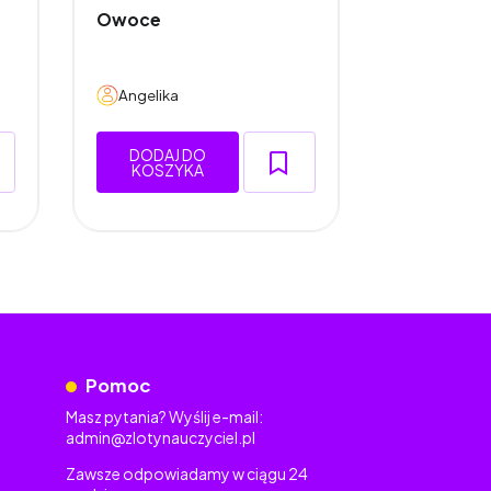
Owoce
Warzywa
Angelika
Angelika
DODAJ DO
DODAJ 
KOSZYKA
KOSZY
Pomoc
Masz pytania? Wyślij e-mail:
admin@zlotynauczyciel.pl
Zawsze odpowiadamy w ciągu 24