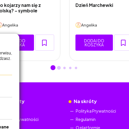
o kojarzy nam się z
Dzień Marchewki
olską? - symbole
Angelika
Angelika
DODAJ DO
DODAJ DO
KOSZYKA
KOSZYKA
erwisu,
adzasz.
okumenty
Na skróty
Regulamin
Polityka Prywatności
Polityka Prywatności
Regulamin
wane
O platformie