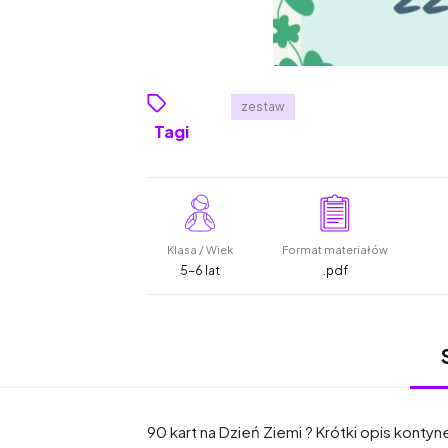
zestaw
Tagi
Klasa / Wiek
Format materiałów
5-6 lat
.pdf
90 kart na Dzień Ziemi ? Krótki opis konty