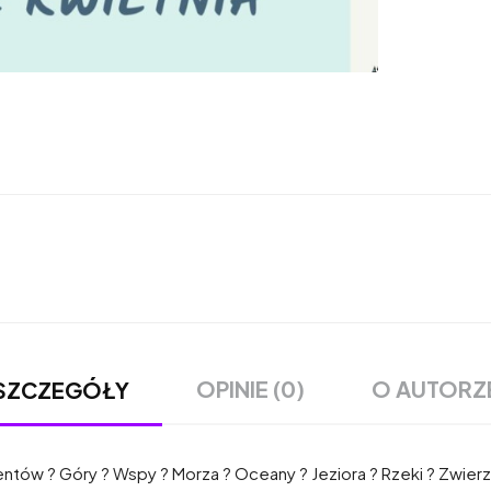
OPINIE (0)
O AUTORZ
SZCZEGÓŁY
nentów ? Góry ? Wspy ? Morza ? Oceany ? Jeziora ? Rzeki ? Zwier