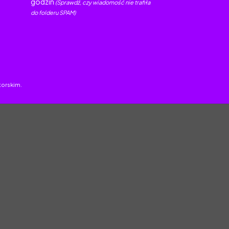
godzin
(Sprawdź, czy wiadomość nie trafiła
do folderu SPAM)
torskim.