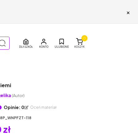
×
0
DLA SZKÓŁ
ULUBIONE
KOSZYK
Ziemi
elika
(Autor)
Opinie: 0
Oceń materiał
18P_WNPFZT-118
 zł