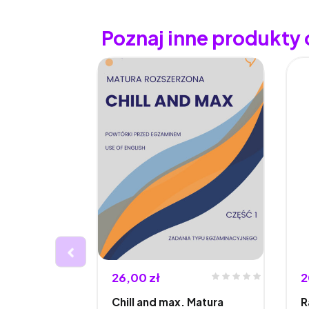
Poznaj inne produkty
26,00 zł
2
HALLENGE:
Chill and max. Matura
R