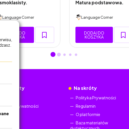
smoklasisty.
Matura podstawowa.
Language Corner
Language Corner
DODAJ DO
DODAJ DO
KOSZYKA
KOSZYKA
erwisu,
adzasz.
okumenty
Na skróty
Regulamin
Polityka Prywatności
Polityka Prywatności
Regulamin
wane
O platformie
Baza materiałów
dydaktycznych