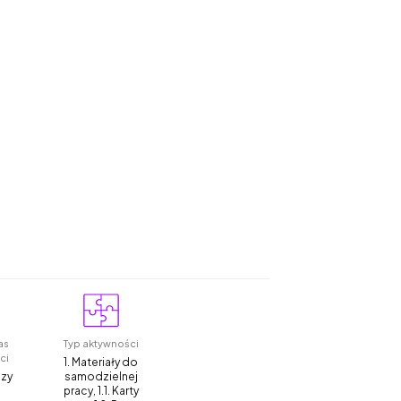
as
Typ aktywności
ci
1. Materiały do
czy
samodzielnej
pracy, 1.1. Karty