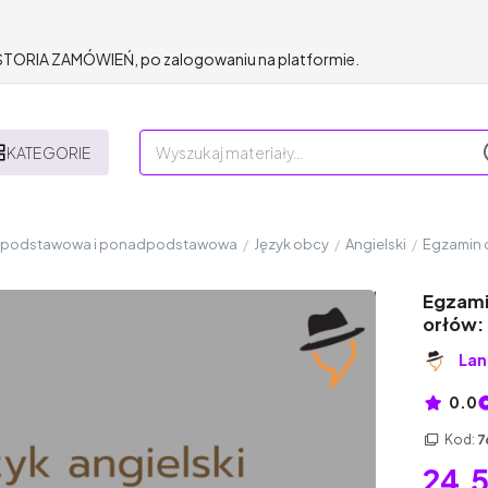
HISTORIA ZAMÓWIEŃ, po zalogowaniu na platformie.
KATEGORIE
a podstawowa i ponadpodstawowa
/
Język obcy
/
Angielski
/
Egzamin ó
Egzamin
orłów:
Lan
0.0
Kod:
7
24,5