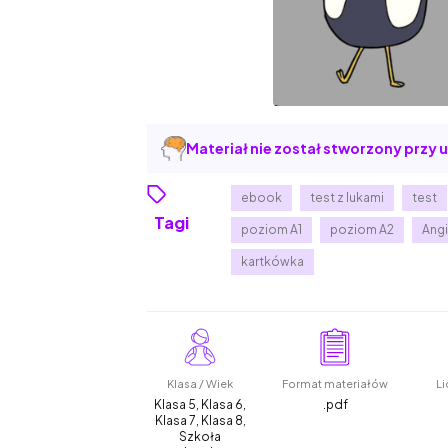
Materiał nie został stworzony przy u
ebook
test z lukami
test
Tagi
poziom A1
poziom A2
Angi
kartkówka
Klasa / Wiek
Format materiałów
Li
Klasa 5, Klasa 6,
.pdf
Klasa 7, Klasa 8,
Szkoła