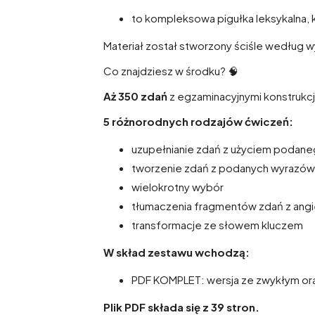
to kompleksowa pigułka leksykalna, 
Materiał został stworzony ściśle według 
Co znajdziesz w środku? 🧠
Aż 350 zdań
z egzaminacyjnymi konstrukcj
5 różnorodnych rodzajów ćwiczeń:
uzupełnianie zdań z użyciem podane
tworzenie zdań z podanych wyrazów
wielokrotny wybór
tłumaczenia fragmentów zdań z angie
transformacje ze słowem kluczem
W skład zestawu wchodzą:
PDF KOMPLET: wersja ze zwykłym or
Plik PDF składa się z 39 stron.