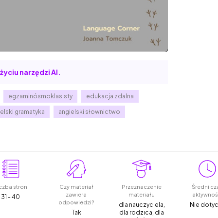
życiu narzędzi AI.
egzaminósmoklasisty
edukacja zdalna
elski gramatyka
angielski słownictwo
czba stron
Czy materiał
Przeznaczenie
Średni cz
zawiera
materiału
aktywnoś
31 - 40
odpowiedzi?
dla nauczyciela,
Nie doty
Tak
dla rodzica, dla