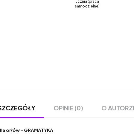
ucznia (praca
samodzielne)
OPINIE (0)
O AUTORZ
SZCZEGÓŁY
 dla orłów
-
GRAMATYKA