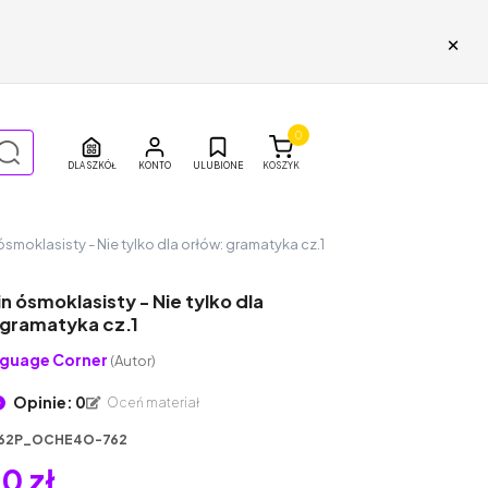
×
0
DLA SZKÓŁ
ULUBIONE
KOSZYK
smoklasisty - Nie tylko dla orłów: gramatyka cz.1
 ósmoklasisty - Nie tylko dla
 gramatyka cz.1
guage Corner
(Autor)
Opinie: 0
Oceń materiał
62P_OCHE4O-762
0 zł