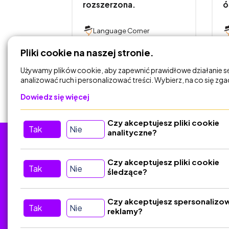
s
rozszerzona.
ó
ner
Language Corner
Pliki cookie na naszej stronie.
DODAJ DO
KOSZYKA
Używamy plików cookie, aby zapewnić prawidłowe działanie s
analizować ruch i personalizować treści. Wybierz, na co się zg
Dowiedz się więcej
Czy akceptujesz pliki cookie
Tak
Nie
analityczne?
Tu nas znajdziesz
D
Czy akceptujesz pliki cookie
Tak
Nie
śledzące?
Kontakt
Śledź nas w Social Media
Czy akceptujesz spersonalizo
Tak
Nie
reklamy?