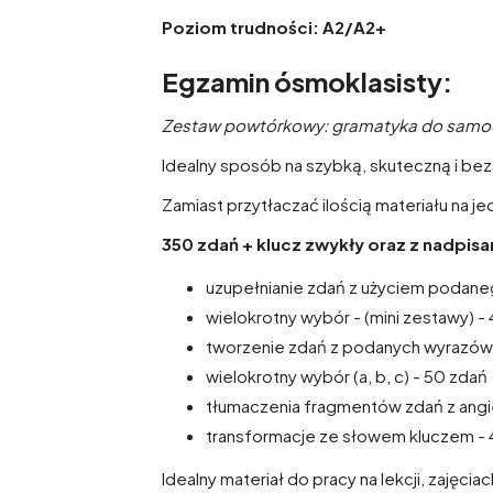
Poziom trudności: A2/A2+
Egzamin ósmoklasisty:
Zestaw powtórkowy: gramatyka do samodz
Idealny sposób na szybką, skuteczną i b
Zamiast przytłaczać ilością materiału na j
350 zdań + klucz zwykły oraz z nadpi
uzupełnianie zdań z użyciem podane
wielokrotny wybór - (mini zestawy) 
tworzenie zdań z podanych wyrazów
wielokrotny wybór (a, b, c) - 50 zdań
tłumaczenia fragmentów zdań z angie
transformacje ze słowem kluczem -
Idealny materiał do pracy na lekcji, zaję