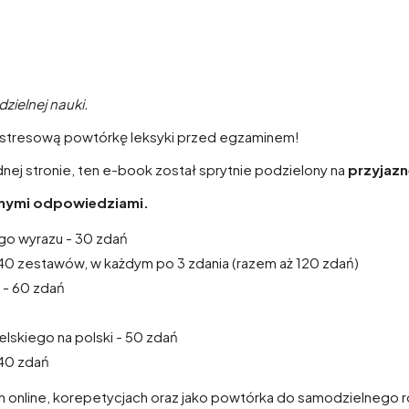
ielnej nauki.
ezstresową powtórkę leksyki przed egzaminem!
ednej stronie, ten e-book został sprytnie podzielony na
przyjazn
sanymi odpowiedziami.
go wyrazu - 30 zdań
- 40 zestawów, w każdym po 3 zdania (razem aż 120 zdań)
 - 60 zdań
lskiego na polski - 50 zdań
 40 zdań
ciach online, korepetycjach oraz jako powtórka do samodzielnego