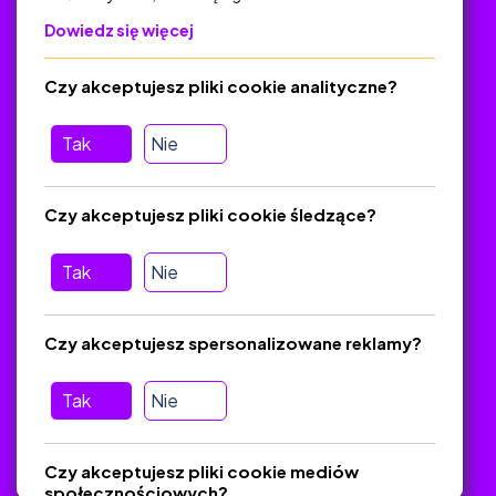
Dowiedz się więcej
Polityka Prywatności
Regulamin
Czy akceptujesz pliki cookie analityczne?
O platformie
Baza materiałów dydaktycznych
Tak
Nie
Jak zostać autorem
FAQ
Czy akceptujesz pliki cookie śledzące?
Tak
Nie
Pomoc
Masz pytania? Wyślij e-mail:
admin@zlotynauczyciel.pl
Czy akceptujesz spersonalizowane reklamy?
Zawsze odpowiadamy w ciągu 24 godzin
(Sprawdź, czy
wiadomość nie trafiła do folderu SPAM)
Tak
Nie
ZlotyNauczyciel.pl © 2025, Wszelkie prawa zastrzeżone.
Czy akceptujesz pliki cookie mediów
Materiały chronione Prawem Autorskim.
społecznościowych?