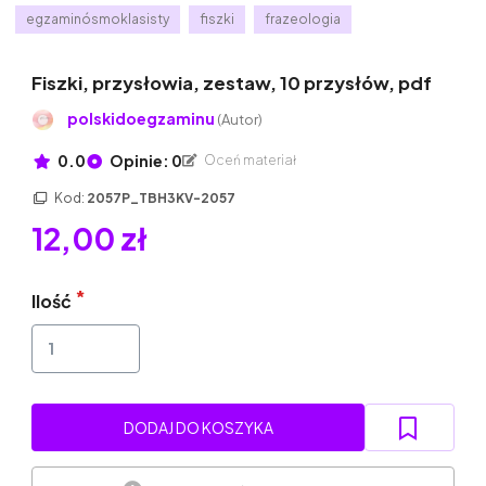
egzaminósmoklasisty
fiszki
frazeologia
Fiszki, przysłowia, zestaw, 10 przysłów, pdf
polskidoegzaminu
(Autor)
0.0
Opinie: 0
Oceń materiał
Kod:
2057P_TBH3KV-2057
12,00 zł
Ilość
DODAJ DO KOSZYKA