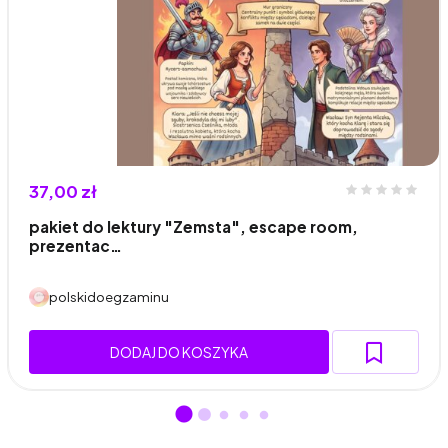
37,00 zł
pakiet do lektury "Zemsta", escape room,
prezentac…
polskidoegzaminu
DODAJ DO KOSZYKA