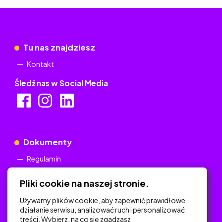
Tu nas znajdziesz
Kontakt
Śledź nas w Social Media
Dokumenty
Regulamin
Polityka Prywatności
Pliki cookie na naszej stronie.
Używamy plików cookie, aby zapewnić prawidłowe
działanie serwisu, analizować ruch i personalizować
treści. Wybierz, na co się zgadzasz.
Na skróty