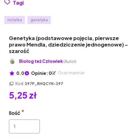
Tagi
notatka
genetyka
Genetyka (podstawowe pojęcia, pierwsze
prawo Mendla, dziedziczenie jednogenowe) –
szarość
Biolog też Człowiek
(Autor)
0.0
Opinie: 0
Oceń materiał
Kod:
397P_RHQCYK-397
5,25 zł
Ilość