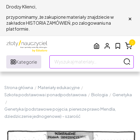
Drodzy Klienci,
×
przypominamy, że zakupione materiały znajdziecie w
zakładce HISTORIA ZAMÓWIEŃ, po zalogowaniu na
platformie.
0
Kategorie
Strona główna
/
Materiały edukacyjne
/
Szkoła podstawowa i ponadpodstawowa
/
Biologia
/
Genetyka
/
Genetyka (podstawowe pojęcia, pierwsze prawo Mendla,
dziedziczenie jednogenowe) – szarość