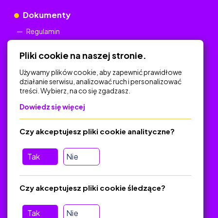
Dokumenty
Regulamin
Polityka Prywatności
Pliki cookie na naszej stronie.
Używamy plików cookie, aby zapewnić prawidłowe
działanie serwisu, analizować ruch i personalizować
treści. Wybierz, na co się zgadzasz.
Na skróty
Dowiedz się więcej
Polityka Prywatności
Regulamin
Czy akceptujesz pliki cookie analityczne?
O platformie
Baza materiałów dydaktycznych
Tak
Nie
Jak zostać autorem
FAQ
Czy akceptujesz pliki cookie śledzące?
Tak
Nie