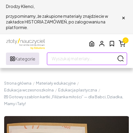
Drodzy Klienci,
×
przypominamy, że zakupione materiały znajdziecie w
zakładce HISTORIA ZAMÓWIEŃ, po zalogowaniu na
platformie.
0
Kategorie
Strona główna
/
Materiały edukacyjne
/
Edukacja wczesnoszkolna
/
Edukacja plastyczna
/
💌 Gotowy szablon kartki „Filiżanka miłości” — dla Babci, Dziadka,
Mamy i Taty!