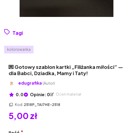
Tagi
kolorowanka
💌 Gotowy szablon kartki „Filiżanka miłości” —
dla Babci, Dziadka, Mamy i Taty!
edugrafika
(Autor)
0.0
Opinie: 0
Oceń materiał
Kod:
2518P_TAJ7HE-2518
5,00 zł
Ilość