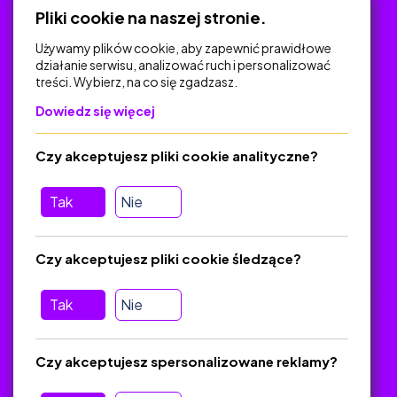
Pliki cookie na naszej stronie.
Używamy plików cookie, aby zapewnić prawidłowe
działanie serwisu, analizować ruch i personalizować
treści. Wybierz, na co się zgadzasz.
Na skróty
Dowiedz się więcej
Polityka Prywatności
Regulamin
Czy akceptujesz pliki cookie analityczne?
O platformie
Baza materiałów dydaktycznych
Tak
Nie
Jak zostać autorem
FAQ
Czy akceptujesz pliki cookie śledzące?
Tak
Nie
Pomoc
Masz pytania? Wyślij e-mail:
admin@zlotynauczyciel.pl
Czy akceptujesz spersonalizowane reklamy?
Zawsze odpowiadamy w ciągu 24 godzin
(Sprawdź, czy