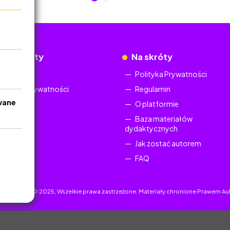
okumenty
Na skróty
Regulamin
Polityka Prywatności
Polityka Prywatności
Regulamin
wane
O platformie
Baza materiałów
dydaktycznych
Jak zostać autorem
FAQ
uczyciel.pl © 2025, Wszelkie prawa zastrzeżone. Materiały chronione Prawem Au