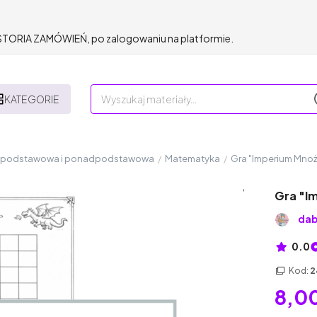
HISTORIA ZAMÓWIEŃ, po zalogowaniu na platformie.
KATEGORIE
a podstawowa i ponadpodstawowa
/
Matematyka
/
Gra "Imperium Mnoż
Gra "I
dab
0.0
Kod:
2
8,00