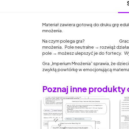
Materiał zawiera gotową do druku grę eduk
mnożenia.
Na czym polega gra? Gracze poruszają
mnożenia. Pole neutralne → rozwi
pole → możesz ulepszyć je do fortecy. Wyg
Gra „Imperium Mnożenia” sprawia, że dzieci
zwykłą powtórkę w emocjonującą matema
Poznaj inne produkty