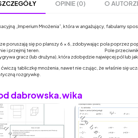
OPINIE (0)
O AUTORZ
SZCZEGÓŁY
acyjną „Imperium Mnożenia”, która w angażujący, fabularny spo
 się po planszy 6 × 6, zdobywając pola poprzez poprawn
ąż działanie i przejmij teren. Pole przeciwnika →
rywa gracz (lub drużyna), która zdobędzie najwięcej pól lub ja
 ćwiczą tabliczkę mnożenia, nawet nie czując, że właśnie się u
tyczną rozgrywkę.
 od dabrowska.wika