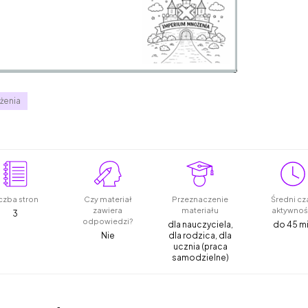
żenia
czba stron
Czy materiał
Przeznaczenie
Średni cz
zawiera
materiału
aktywnoś
3
odpowiedzi?
dla nauczyciela,
do 45 m
Nie
dla rodzica, dla
ucznia (praca
samodzielne)