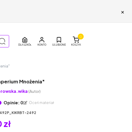
×
0
DLA SZKÓŁ
ULUBIONE
KOSZYK
enia"
mperium Mnożenia"
rowska.wika
(Autor)
Opinie: 0
Oceń materiał
492P_KIKRBT-2492
 zł