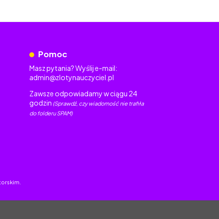
Pomoc
Masz pytania? Wyślij e-mail:
admin@zlotynauczyciel.pl
Zawsze odpowiadamy w ciągu 24
godzin
(Sprawdź, czy wiadomość nie trafiła
do folderu SPAM)
torskim.