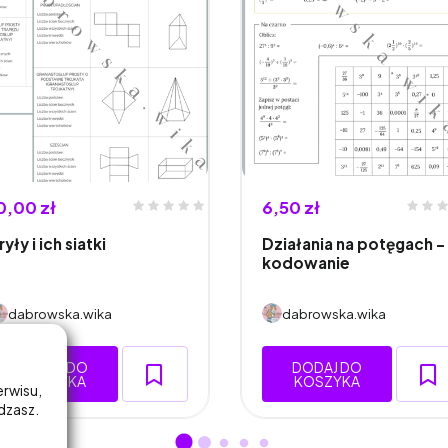
0,00 zł
6,50 zł
ryły i ich siatki
Działania na potęgach -
kodowanie
dabrowska.wika
dabrowska.wika
DODAJ DO
DODAJ DO
KOSZYKA
KOSZYKA
erwisu,
adzasz.