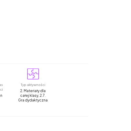
as
Typ aktywności
ci
2. Materiały dla
in
całej klasy, 2.7.
Gra dydaktyczna