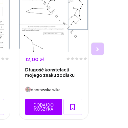
12,00 zł
5,00 zł
Długość konstelacji
Kąty wokół
mojego znaku zodiaku
dabrowska.wika
dabrowsk
DODAJ DO
DODAJ 
KOSZYKA
KOSZY