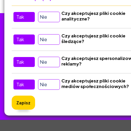
Czy akceptujesz pliki cookie
Tak
Nie
analityczne?
Tu nas znajdziesz
D
Czy akceptujesz pliki cookie
Tak
Nie
śledzące?
Kontakt
Śledź nas w Social Media
Czy akceptujesz spersonalizo
Tak
Nie
reklamy?
Czy akceptujesz pliki cookie
Tak
Nie
mediów społecznościowych?
Zapisz
ZlotyNa