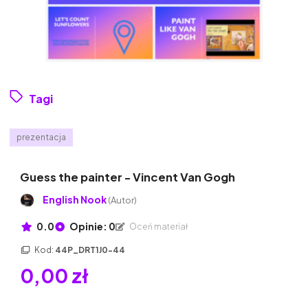
Tagi
prezentacja
Guess the painter - Vincent Van Gogh
English Nook
(Autor)
0.0
Opinie: 0
Oceń materiał
Kod:
44P_DRT1J0-44
0,00 zł