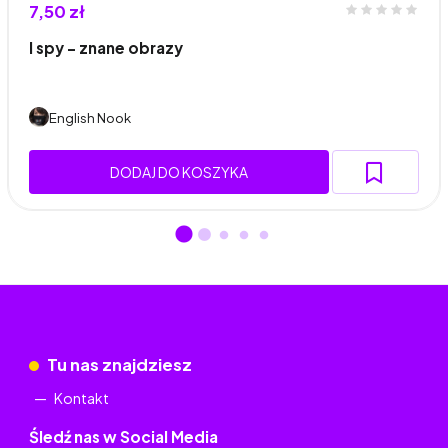
7,50 zł
I spy - znane obrazy
English Nook
DODAJ DO KOSZYKA
Tu nas znajdziesz
Kontakt
Śledź nas w Social Media