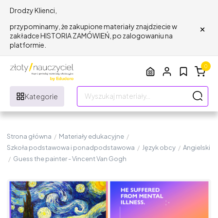
Drodzy Klienci,
×
przypominamy, że zakupione materiały znajdziecie w
zakładce HISTORIA ZAMÓWIEŃ, po zalogowaniu na
platformie.
0
Kategorie
Strona główna
/
Materiały edukacyjne
/
Szkoła podstawowa i ponadpodstawowa
/
Język obcy
/
Angielski
/
Guess the painter - Vincent Van Gogh