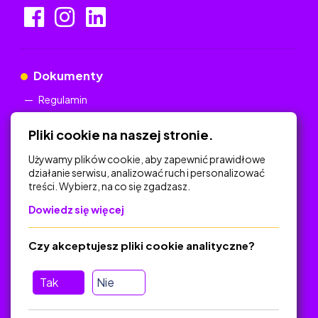
Dokumenty
Regulamin
Polityka Prywatności
Pliki cookie na naszej stronie.
Używamy plików cookie, aby zapewnić prawidłowe
działanie serwisu, analizować ruch i personalizować
treści. Wybierz, na co się zgadzasz.
Na skróty
Dowiedz się więcej
Polityka Prywatności
Regulamin
Czy akceptujesz pliki cookie analityczne?
O platformie
Baza materiałów dydaktycznych
Tak
Nie
Jak zostać autorem
FAQ