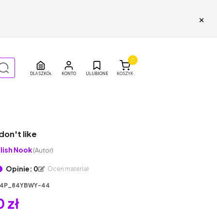
×
0
DLA SZKÓŁ
ULUBIONE
KOSZYK
I don't like
lish Nook
(Autor)
Opinie: 0
Oceń materiał
4P_84YBWY-44
 zł