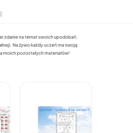
E
lei zdanie na temat swoich upodobań,
dalnej). Na żywo każdy uczeń ma swoją
nia moich pozostałych materiałów!