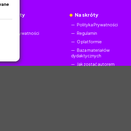
wane
okumenty
Na skróty
Regulamin
Polityka Prywatności
Polityka Prywatności
Regulamin
O platformie
Baza materiałów
dydaktycznych
Jak zostać autorem
FAQ
uczyciel.pl © 2025, Wszelkie prawa zastrzeżone. Materiały chronione Prawem Au