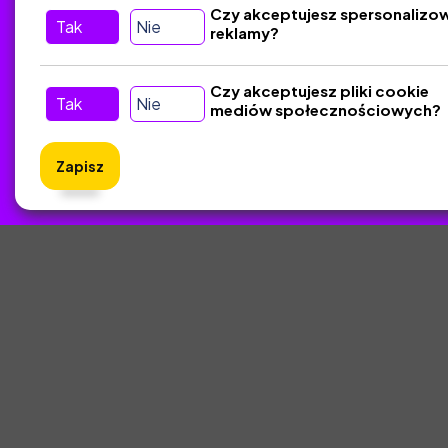
Czy akceptujesz spersonalizo
Tak
Nie
reklamy?
Tu nas znajdziesz
D
Kontakt
Czy akceptujesz pliki cookie
Tak
Nie
mediów społecznościowych?
Śledź nas w Social Media
Zapisz
ZlotyNa