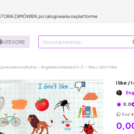
HISTORIA ZAMÓWIEŃ, po zalogowaniu na platformie.
KATEGORIE
ja wczesnoszkolna
/
Angielski w klasach 1-3
/
I like / I don't like
I like / 
Eng
0.0
Kod:
4
0,00