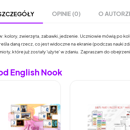
OPINIE (0)
O AUTORZ
SZCZEGÓŁY
: kolory, zwierzęta, zabawki, jedzenie. Uczniowie mówią po ko
reśla daną rzecz, co jest widoczne na ekranie (podczas nauki z
mioty, które już zostały 'użyte' w zdaniu. Zapraszam do obejrze
od English Nook