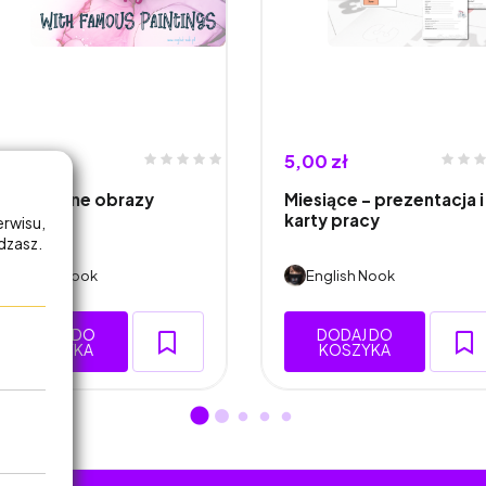
,50 zł
5,00 zł
 spy - znane obrazy
Miesiące - prezentacja i
karty pracy
erwisu,
adzasz.
English Nook
English Nook
DODAJ DO
DODAJ DO
KOSZYKA
KOSZYKA