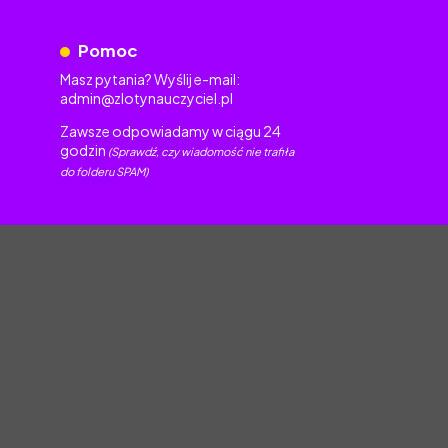
Pomoc
Masz pytania? Wyślij e-mail:
admin@zlotynauczyciel.pl
Zawsze odpowiadamy w ciągu 24
godzin
(Sprawdź, czy wiadomość nie trafiła
do folderu SPAM)
torskim.