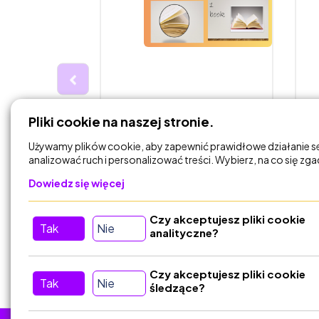
0,00 zł
7
Pliki cookie na naszej stronie.
N THE FARM
School objects - zgadnij
I
ESOL exam
po fragmencie
Używamy plików cookie, aby zapewnić prawidłowe działanie s
analizować ruch i personalizować treści. Wybierz, na co się zg
English Nook
Dowiedz się więcej
Czy akceptujesz pliki cookie
DODAJ DO
Tak
Nie
KOSZYKA
analityczne?
Czy akceptujesz pliki cookie
Tak
Nie
śledzące?