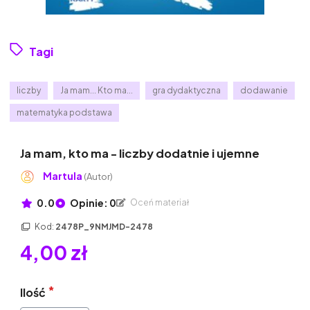
Tagi
liczby
Ja mam... Kto ma...
gra dydaktyczna
dodawanie
matematyka podstawa
Ja mam, kto ma - liczby dodatnie i ujemne
Martula
(Autor)
0.0
Opinie: 0
Oceń materiał
Kod:
2478P_9NMJMD-2478
4,00 zł
Ilość