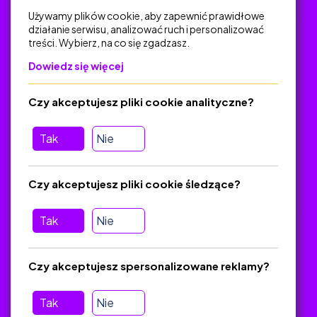
Używamy plików cookie, aby zapewnić prawidłowe
działanie serwisu, analizować ruch i personalizować
treści. Wybierz, na co się zgadzasz.
Na skróty
Dowiedz się więcej
Polityka Prywatności
Regulamin
Czy akceptujesz pliki cookie analityczne?
O platformie
Baza materiałów dydaktycznych
Tak
Nie
Jak zostać autorem
FAQ
Czy akceptujesz pliki cookie śledzące?
Tak
Nie
Pomoc
Masz pytania? Wyślij e-mail:
admin@zlotynauczyciel.pl
Czy akceptujesz spersonalizowane reklamy?
Zawsze odpowiadamy w ciągu 24 godzin
(Sprawdź, czy
wiadomość nie trafiła do folderu SPAM)
Tak
Nie