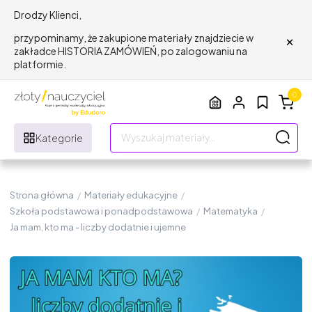
Drodzy Klienci,
×
przypominamy, że zakupione materiały znajdziecie w
zakładce HISTORIA ZAMÓWIEŃ, po zalogowaniu na
platformie.
0
Kategorie
Strona główna
/
Materiały edukacyjne
/
Szkoła podstawowa i ponadpodstawowa
/
Matematyka
/
Ja mam, kto ma - liczby dodatnie i ujemne