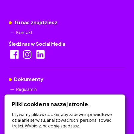
Tu nas znajdziesz
Kontakt
Śledź nas w Social Media
Dokumenty
Regulamin
Polityka Prywatności
Pliki cookie na naszej stronie.
Używamy plików cookie, aby zapewnić prawidłowe
działanie serwisu, analizować ruch i personalizować
treści. Wybierz, na co się zgadzasz.
Na skróty