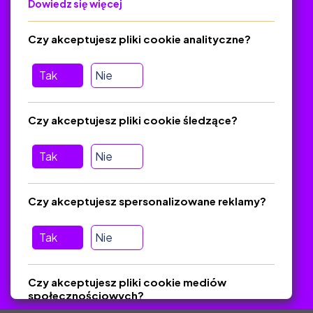
Dowiedz się więcej
Polityka Prywatności
Regulamin
Czy akceptujesz pliki cookie analityczne?
O platformie
Baza materiałów dydaktycznych
Tak
Nie
Jak zostać autorem
FAQ
Czy akceptujesz pliki cookie śledzące?
Tak
Nie
Pomoc
Masz pytania? Wyślij e-mail:
admin@zlotynauczyciel.pl
Czy akceptujesz spersonalizowane reklamy?
Zawsze odpowiadamy w ciągu 24 godzin
(Sprawdź, czy
wiadomość nie trafiła do folderu SPAM)
Tak
Nie
ZlotyNauczyciel.pl © 2025, Wszelkie prawa zastrzeżone.
Czy akceptujesz pliki cookie mediów
Materiały chronione Prawem Autorskim.
społecznościowych?