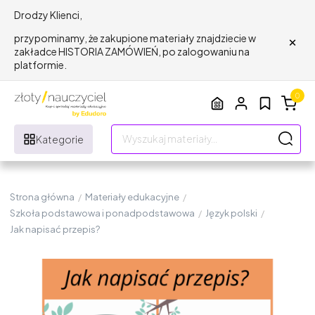
Drodzy Klienci,
×
przypominamy, że zakupione materiały znajdziecie w
zakładce HISTORIA ZAMÓWIEŃ, po zalogowaniu na
platformie.
0
Kategorie
Strona główna
/
Materiały edukacyjne
/
Szkoła podstawowa i ponadpodstawowa
/
Język polski
/
Jak napisać przepis?