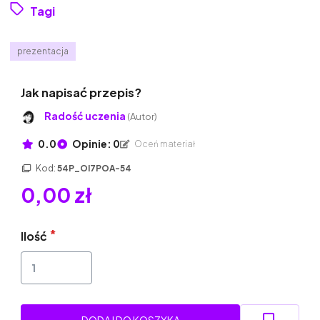
Tagi
prezentacja
Jak napisać przepis?
Radość uczenia
(Autor)
0.0
Opinie: 0
Oceń materiał
Kod:
54P_OI7POA-54
0,00 zł
Ilość
DODAJ DO KOSZYKA