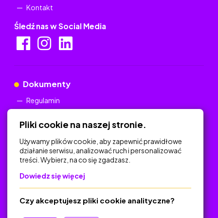
Kontakt
Śledź nas w Social Media
Dokumenty
Regulamin
Polityka Prywatności
Pliki cookie na naszej stronie.
Używamy plików cookie, aby zapewnić prawidłowe
działanie serwisu, analizować ruch i personalizować
treści. Wybierz, na co się zgadzasz.
Na skróty
Dowiedz się więcej
Polityka Prywatności
Regulamin
Czy akceptujesz pliki cookie analityczne?
O platformie