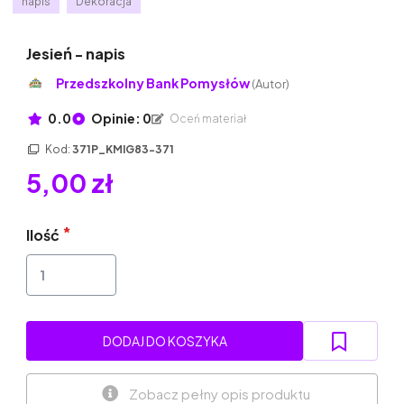
napis
Dekoracja
Jesień - napis
Przedszkolny Bank Pomysłów
(Autor)
0.0
Opinie: 0
Oceń materiał
Kod:
371P_KMIG83-371
5,00 zł
Ilość
DODAJ DO KOSZYKA
Zobacz pełny opis produktu