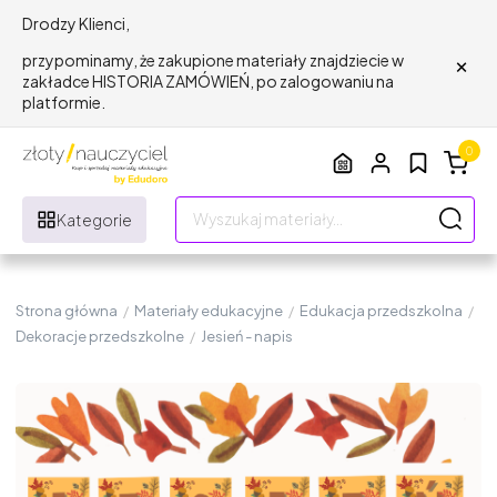
Drodzy Klienci,
×
przypominamy, że zakupione materiały znajdziecie w
zakładce HISTORIA ZAMÓWIEŃ, po zalogowaniu na
platformie.
0
Kategorie
Strona główna
/
Materiały edukacyjne
/
Edukacja przedszkolna
/
Dekoracje przedszkolne
/
Jesień - napis