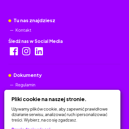
Tu nas znajdziesz
Kontakt
Śledź nas w Social Media
Dokumenty
Regulamin
Polityka Prywatności
Pliki cookie na naszej stronie.
Używamy plików cookie, aby zapewnić prawidłowe
działanie serwisu, analizować ruch i personalizować
treści. Wybierz, na co się zgadzasz.
Na skróty