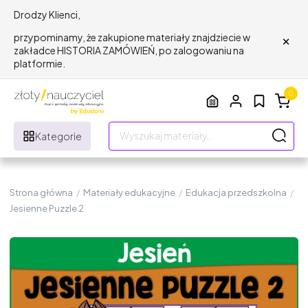
Drodzy Klienci,
×
przypominamy, że zakupione materiały znajdziecie w
zakładce HISTORIA ZAMÓWIEŃ, po zalogowaniu na
platformie.
0
Kategorie
Strona główna
/
Materiały edukacyjne
/
Edukacja przedszkolna
/
Jesienne Puzzle 2