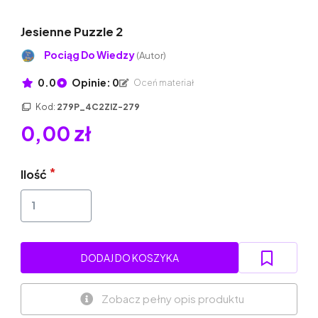
Jesienne Puzzle 2
Pociąg Do Wiedzy
(Autor)
0.0
Opinie: 0
Oceń materiał
Kod:
279P_4C2ZIZ-279
0,00 zł
Ilość
DODAJ DO KOSZYKA
Zobacz pełny opis produktu