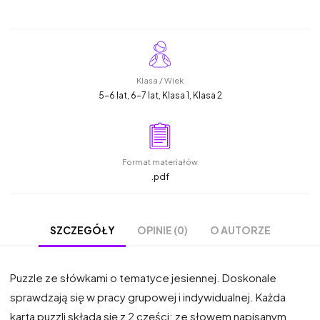
Klasa / Wiek
5-6 lat, 6-7 lat, Klasa 1, Klasa 2
Format materiałów
.pdf
OPINIE (0)
O AUTORZE
SZCZEGÓŁY
Puzzle ze słówkami o tematyce jesiennej. Doskonale
sprawdzają się w pracy grupowej i indywidualnej. Każda
karta puzzli składa się z 2 części: ze słowem napisanym