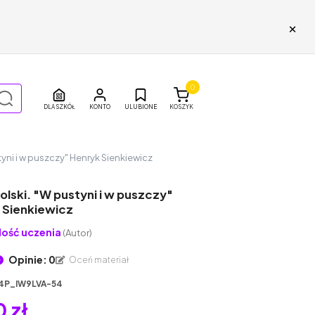
×
0
DLA SZKÓŁ
ULUBIONE
KOSZYK
tyni i w puszczy" Henryk Sienkiewicz
olski. "W pustyni i w puszczy"
 Sienkiewicz
ość uczenia
(Autor)
Opinie: 0
Oceń materiał
4P_IW9LVA-54
 zł