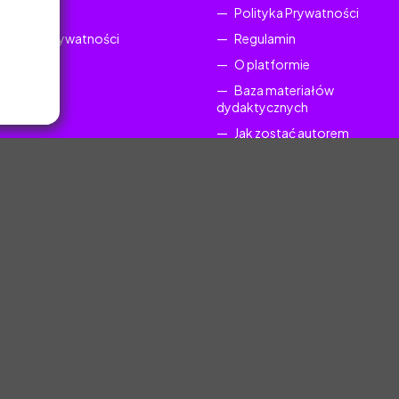
Regulamin
Polityka Prywatności
Polityka Prywatności
Regulamin
O platformie
Baza materiałów
dydaktycznych
Jak zostać autorem
FAQ
uczyciel.pl © 2025, Wszelkie prawa zastrzeżone. Materiały chronione Prawem Au