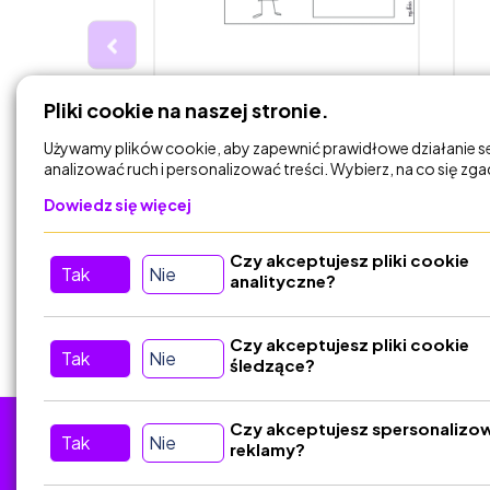
0,00 zł
0
Pliki cookie na naszej stronie.
e się -
Moje mocne strony -
S
karta pracy
Używamy plików cookie, aby zapewnić prawidłowe działanie s
f…
analizować ruch i personalizować treści. Wybierz, na co się zg
ia
Radość uczenia
Dowiedz się więcej
Czy akceptujesz pliki cookie
DODAJ DO
Tak
Nie
KOSZYKA
analityczne?
Czy akceptujesz pliki cookie
Tak
Nie
śledzące?
Czy akceptujesz spersonalizo
Tak
Nie
reklamy?
Tu nas znajdziesz
D