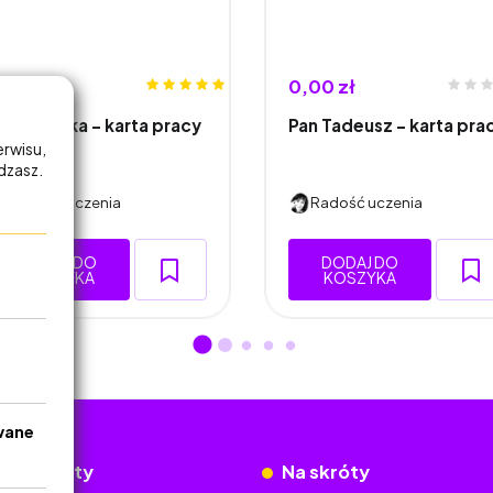
,00 zł
0,00 zł
tyle języka - karta pracy
Pan Tadeusz - karta pra
erwisu,
adzasz.
Radość uczenia
Radość uczenia
DODAJ DO
DODAJ DO
KOSZYKA
KOSZYKA
wane
okumenty
Na skróty