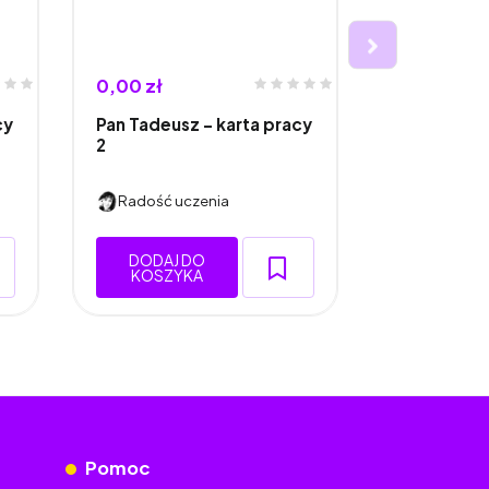
0,00 zł
0,00 zł
cy
Pan Tadeusz - karta pracy
Pan Tadeus
2
3
Radość uczenia
Radość uc
DODAJ DO
DODAJ 
KOSZYKA
KOSZY
Pomoc