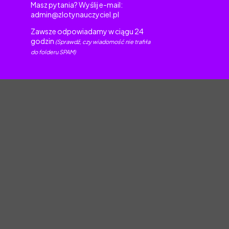
Masz pytania? Wyślij e-mail:
admin@zlotynauczyciel.pl
Zawsze odpowiadamy w ciągu 24
godzin
(Sprawdź, czy wiadomość nie trafiła
do folderu SPAM)
torskim.