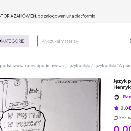
HISTORIA ZAMÓWIEŃ, po zalogowaniu na platformie.
KATEGORIE
a podstawowa i ponadpodstawowa
/
Język polski
/
Język polski. "W pus
Język p
Henryk
Rad
0.0
Kod:
5
0,00