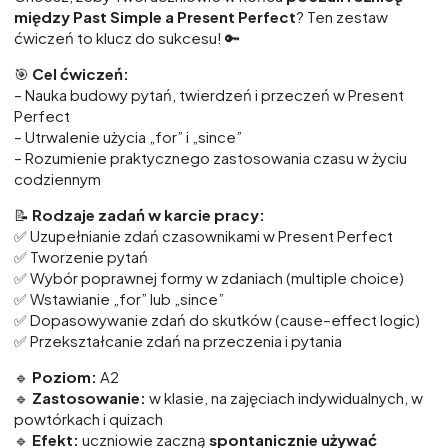
między Past Simple a Present Perfect
? Ten zestaw
ćwiczeń to klucz do sukcesu! 🔑
🎯
Cel ćwiczeń:
– Nauka budowy pytań, twierdzeń i przeczeń w Present
Perfect
– Utrwalenie użycia „for” i „since”
– Rozumienie praktycznego zastosowania czasu w życiu
codziennym
📝
Rodzaje zadań w karcie pracy:
✅ Uzupełnianie zdań czasownikami w Present Perfect
✅ Tworzenie pytań
✅ Wybór poprawnej formy w zdaniach (multiple choice)
✅ Wstawianie „for” lub „since”
✅ Dopasowywanie zdań do skutków (cause–effect logic)
✅ Przekształcanie zdań na przeczenia i pytania
🔹
Poziom:
A2
🔹
Zastosowanie:
w klasie, na zajęciach indywidualnych, w
powtórkach i quizach
🔹
Efekt:
uczniowie zaczną
spontanicznie używać