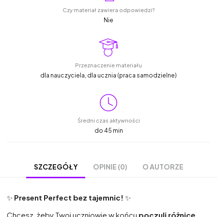
Czy materiał zawiera odpowiedzi?
Nie
Przeznaczenie materiału
dla nauczyciela, dla ucznia (praca samodzielne)
Średni czas aktywności
do 45 min
OPINIE (0)
O AUTORZE
SZCZEGÓŁY
✨
Present Perfect bez tajemnic!
✨
Chcesz, żeby Twoi uczniowie w końcu
poczuli różnicę