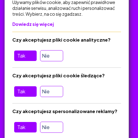
Używamy plików cookie, aby zapewnić prawidłowe
działanie serwisu, analizować ruch i personalizować
treści. Wybierz, na co się zgadzasz.
Na skróty
Dowiedz się więcej
Polityka Prywatności
Regulamin
Czy akceptujesz pliki cookie analityczne?
O platformie
Baza materiałów dydaktycznych
Tak
Nie
Jak zostać autorem
FAQ
Czy akceptujesz pliki cookie śledzące?
Tak
Nie
Pomoc
Masz pytania? Wyślij e-mail:
admin@zlotynauczyciel.pl
Czy akceptujesz spersonalizowane reklamy?
Zawsze odpowiadamy w ciągu 24 godzin
(Sprawdź, czy
wiadomość nie trafiła do folderu SPAM)
Tak
Nie