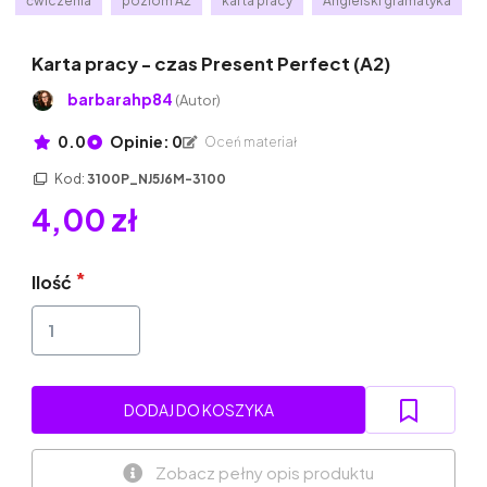
ćwiczenia
poziom A2
karta pracy
Angielski gramatyka
Karta pracy - czas Present Perfect (A2)
barbarahp84
(Autor)
0.0
Opinie: 0
Oceń materiał
Kod:
3100P_NJ5J6M-3100
4,00 zł
Ilość
DODAJ DO KOSZYKA
Zobacz pełny opis produktu