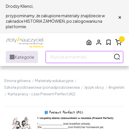
Drodzy Klienci,
×
przypominamy, że zakupione materiały znajdziecie w
zakładce HISTORIA ZAMÓWIEŃ, po zalogowaniu na
platformie.
0
Kategorie
Strona główna
/
Materiały edukacyjne
/
Szkoła podstawowa i ponadpodstawowa
/
Język obcy
/
Angielski
/
Karta pracy - czas Present Perfect (A2)