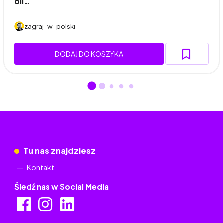
oli…
zagraj-w-polski
DODAJ DO KOSZYKA
Tu nas znajdziesz
Kontakt
Śledź nas w Social Media