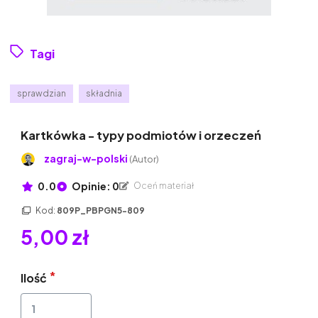
Tagi
sprawdzian
składnia
Kartkówka - typy podmiotów i orzeczeń
zagraj-w-polski
(Autor)
0.0
Opinie: 0
Oceń materiał
Kod:
809P_PBPGN5-809
5,00 zł
Ilość