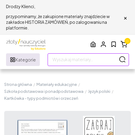
Drodzy Klienci,
×
przypominamy, że zakupione materiały znajdziecie w
zakładce HISTORIA ZAMÓWIEŃ, po zalogowaniu na
platformie.
0
Kategorie
Strona główna
/
Materiały edukacyjne
/
Szkoła podstawowa i ponadpodstawowa
/
Język polski
/
Kartkówka - typy podmiotów i orzeczeń