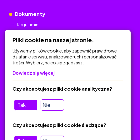
Dokumenty
Regulamin
Polityka Prywatności
Pliki cookie na naszej stronie.
Używamy plików cookie, aby zapewnić prawidłowe
działanie serwisu, analizować ruch i personalizować
treści. Wybierz, na co się zgadzasz.
Na skróty
Dowiedz się więcej
Polityka Prywatności
Regulamin
Czy akceptujesz pliki cookie analityczne?
O platformie
Baza materiałów dydaktycznych
Tak
Nie
Jak zostać autorem
FAQ
Czy akceptujesz pliki cookie śledzące?