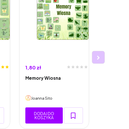
1,80 zł
4,20 zł
Memory Wiosna
Zwierzęta 
klamerkow
Joanna Sito
Joanna Si
DODAJ DO
DODAJ 
KOSZYKA
KOSZY