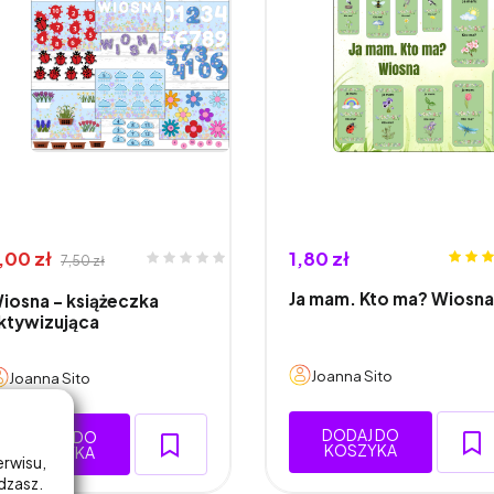
,00 zł
1,80 zł
7,50 zł
Ja mam. Kto ma? Wiosna
iosna - książeczka
ktywizująca
Joanna Sito
Joanna Sito
DODAJ DO
DODAJ DO
KOSZYKA
KOSZYKA
erwisu,
adzasz.