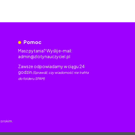
Pomoc
Masz pytania? Wyślij e-mail:
admin@zlotynauczyciel.pl
Zawsze odpowiadamy w ciągu 24
godzin
(Sprawdź, czy wiadomość nie trafiła
do folderu SPAM)
torskim.