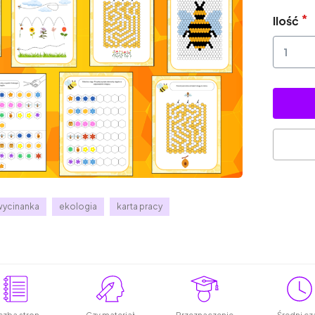
Ilość
wycinanka
ekologia
karta pracy
czba stron
Czy materiał
Przeznaczenie
Średni cz