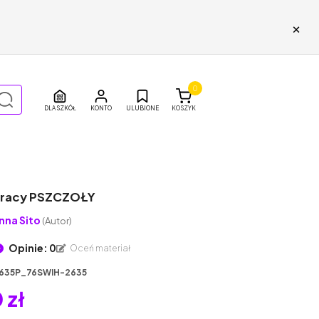
×
0
DLA SZKÓŁ
ULUBIONE
KOSZYK
pracy PSZCZOŁY
nna Sito
(Autor)
Opinie: 0
Oceń materiał
635P_76SWIH-2635
 zł