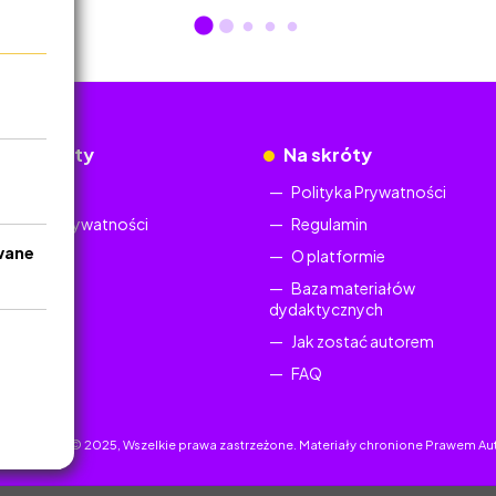
okumenty
Na skróty
Regulamin
Polityka Prywatności
Polityka Prywatności
Regulamin
wane
O platformie
Baza materiałów
dydaktycznych
Jak zostać autorem
FAQ
uczyciel.pl © 2025, Wszelkie prawa zastrzeżone. Materiały chronione Prawem Au