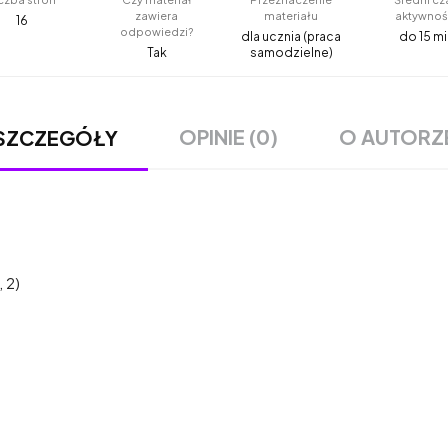
zawiera
materiału
aktywnoś
16
odpowiedzi?
dla ucznia (praca
do 15 mi
Tak
samodzielne)
OPINIE (0)
O AUTORZ
SZCZEGÓŁY
 2)