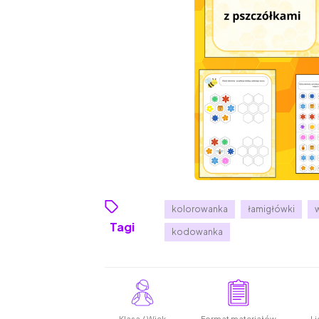
kolorowanka
łamigłówki
Tagi
kodowanka
Klasa / Wiek
Format materiałów
Li