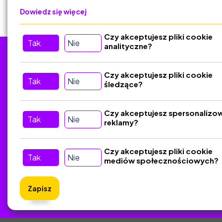
Dowiedz się więcej
Czy akceptujesz pliki cookie
Tak
Nie
analityczne?
Tu nas znajdziesz
D
Czy akceptujesz pliki cookie
Tak
Nie
śledzące?
Kontakt
Śledź nas w Social Media
Czy akceptujesz spersonalizo
Tak
Nie
reklamy?
Czy akceptujesz pliki cookie
Tak
Nie
mediów społecznościowych?
Zapisz
ZlotyNa