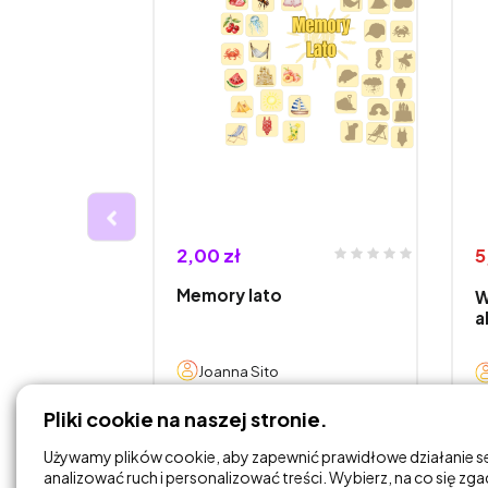
2,00 zł
5
omowe
Memory lato
W
erkowe
a
Joanna Sito
Pliki cookie na naszej stronie.
DODAJ DO
KOSZYKA
Używamy plików cookie, aby zapewnić prawidłowe działanie s
analizować ruch i personalizować treści. Wybierz, na co się zg