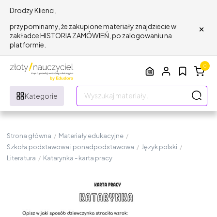
Drodzy Klienci,
×
przypominamy, że zakupione materiały znajdziecie w
zakładce HISTORIA ZAMÓWIEŃ, po zalogowaniu na
platformie.
0
Kategorie
Strona główna
/
Materiały edukacyjne
/
Szkoła podstawowa i ponadpodstawowa
/
Język polski
/
Literatura
/
Katarynka - karta pracy