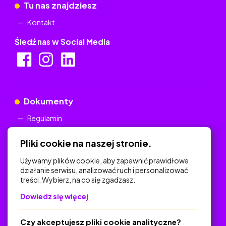
Tu nas znajdziesz
Kontakt
Śledź nas w Social Media
Dokumenty
Regulamin
Polityka Prywatności
Pliki cookie na naszej stronie.
Używamy plików cookie, aby zapewnić prawidłowe
działanie serwisu, analizować ruch i personalizować
treści. Wybierz, na co się zgadzasz.
Na skróty
Dowiedz się więcej
Polityka Prywatności
Regulamin
Czy akceptujesz pliki cookie analityczne?