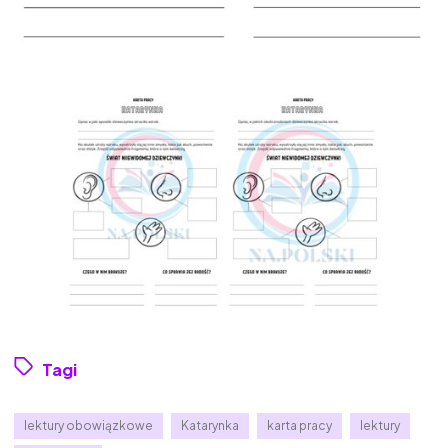
Tagi
lektury obowiązkowe
Katarynka
karta pracy
lektury