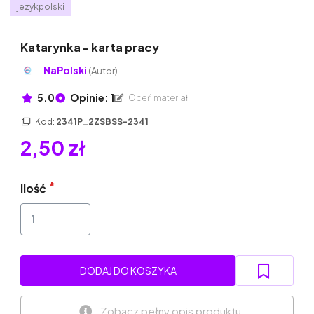
jezykpolski
Katarynka - karta pracy
NaPolski
(Autor)
5.0
Opinie: 1
Oceń materiał
Kod:
2341P_2ZSBSS-2341
2,50 zł
Ilość
DODAJ DO KOSZYKA
Zobacz pełny opis produktu