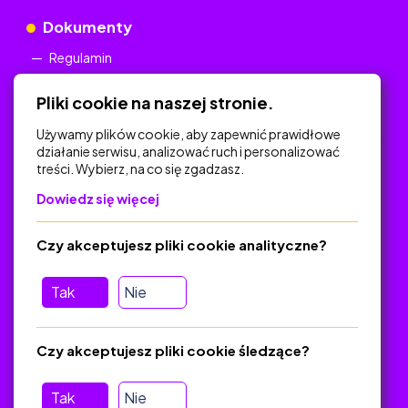
Dokumenty
Regulamin
Polityka Prywatności
Pliki cookie na naszej stronie.
Używamy plików cookie, aby zapewnić prawidłowe
działanie serwisu, analizować ruch i personalizować
treści. Wybierz, na co się zgadzasz.
Na skróty
Dowiedz się więcej
Polityka Prywatności
Regulamin
Czy akceptujesz pliki cookie analityczne?
O platformie
Baza materiałów dydaktycznych
Tak
Nie
Jak zostać autorem
FAQ
Czy akceptujesz pliki cookie śledzące?
Tak
Nie