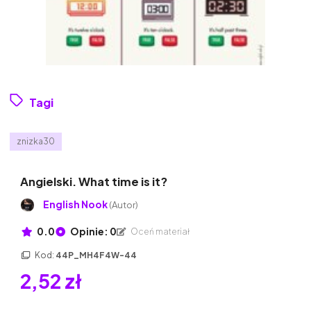
Tagi
znizka30
Angielski. What time is it?
English Nook
(Autor)
0.0
Opinie: 0
Oceń materiał
Kod:
44P_MH4F4W-44
2,52 zł