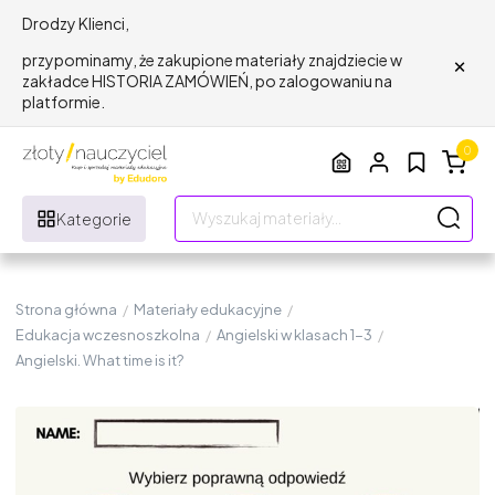
Drodzy Klienci,
×
przypominamy, że zakupione materiały znajdziecie w
zakładce HISTORIA ZAMÓWIEŃ, po zalogowaniu na
platformie.
0
Kategorie
Strona główna
/
Materiały edukacyjne
/
Edukacja wczesnoszkolna
/
Angielski w klasach 1-3
/
Angielski. What time is it?