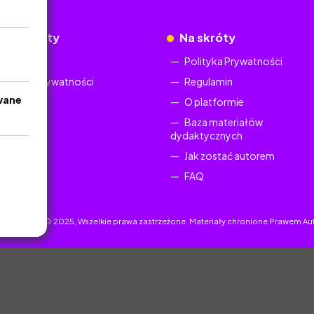
okumenty
Na skróty
Regulamin
Polityka Prywatności
Polityka Prywatności
Regulamin
wane
O platformie
Baza materiałów
dydaktycznych
Jak zostać autorem
FAQ
uczyciel.pl © 2025, Wszelkie prawa zastrzeżone. Materiały chronione Prawem Au