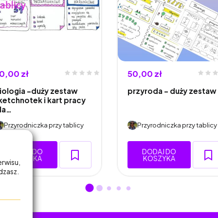
0,00 zł
50,00 zł
iologia -duży zestaw
przyroda - duży zestaw
ketchnotek i kart pracy
la…
Przyrodniczka przy tablicy
Przyrodniczka przy tablicy
DODAJ DO
DODAJ DO
KOSZYKA
KOSZYKA
erwisu,
adzasz.