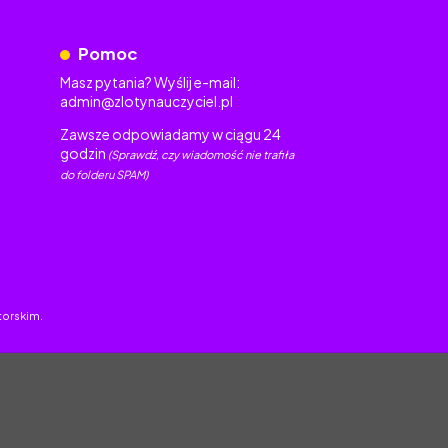
Pomoc
Masz pytania? Wyślij e-mail:
admin@zlotynauczyciel.pl
Zawsze odpowiadamy w ciągu 24
godzin
(Sprawdź, czy wiadomość nie trafiła
do folderu SPAM)
torskim.