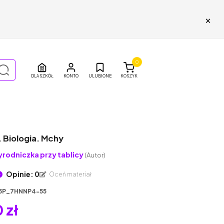
×
0
DLA SZKÓŁ
ULUBIONE
KOSZYK
. Biologia. Mchy
yrodniczka przy tablicy
(Autor)
Opinie: 0
Oceń materiał
5P_7HNNP4-55
 zł