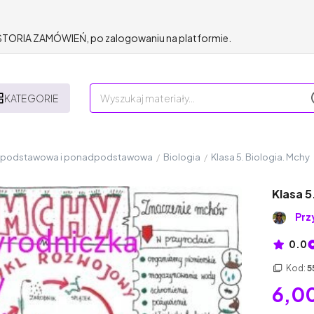
HISTORIA ZAMÓWIEŃ, po zalogowaniu na platformie.
KATEGORIE
a podstawowa i ponadpodstawowa
/
Biologia
/
Klasa 5. Biologia. Mchy
Klasa 5
Prz
0.0
Kod:
5
6,00