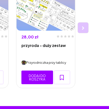
28,00 zł
26,25 zł
przyroda - duży zestaw
Geografia 
klasy 8
Przyrodniczka przy tablicy
Przyrodnic
DODAJ DO
DODAJ 
KOSZYKA
KOSZY