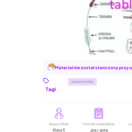
Materiał nie został stworzony przy u
sketchnotka
Tagi
Klasa / Wiek
Format materiałów
Li
Klasa 5
.jpg / .jpeg