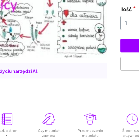
Ilość
życiu narzędzi AI.
czba stron
Czy materiał
Przeznaczenie
Średni cz
zawiera
materiału
aktywnoś
1