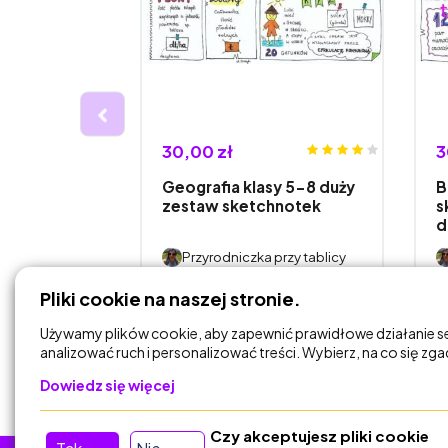
30,00 zł
3
OWY -
Geografia klasy 5-8 duży
B
zestaw sketchnotek
s
d
przy tablicy
Przyrodniczka przy tablicy
Pliki cookie na naszej stronie.
DODAJ DO
KOSZYKA
Używamy plików cookie, aby zapewnić prawidłowe działanie s
analizować ruch i personalizować treści. Wybierz, na co się zg
Dowiedz się więcej
Czy akceptujesz pliki cookie