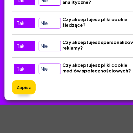
Tak
Nie
analityczne?
Tu nas znajdziesz
D
Czy akceptujesz pliki cookie
Tak
Nie
śledzące?
Kontakt
Śledź nas w Social Media
Czy akceptujesz spersonalizo
Tak
Nie
reklamy?
Czy akceptujesz pliki cookie
Tak
Nie
mediów społecznościowych?
Zapisz
ZlotyNa