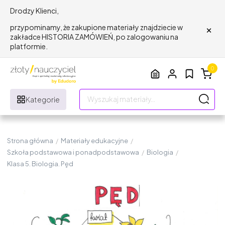
Drodzy Klienci,
×
przypominamy, że zakupione materiały znajdziecie w
zakładce HISTORIA ZAMÓWIEŃ, po zalogowaniu na
platformie.
0
Kategorie
Strona główna
/
Materiały edukacyjne
/
Szkoła podstawowa i ponadpodstawowa
/
Biologia
/
Klasa 5. Biologia. Pęd