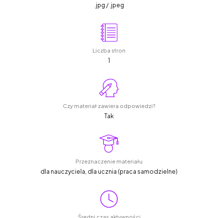
.jpg / .jpeg
Liczba stron
1
Czy materiał zawiera odpowiedzi?
Tak
Przeznaczenie materiału
dla nauczyciela, dla ucznia (praca samodzielne)
Średni czas aktywności