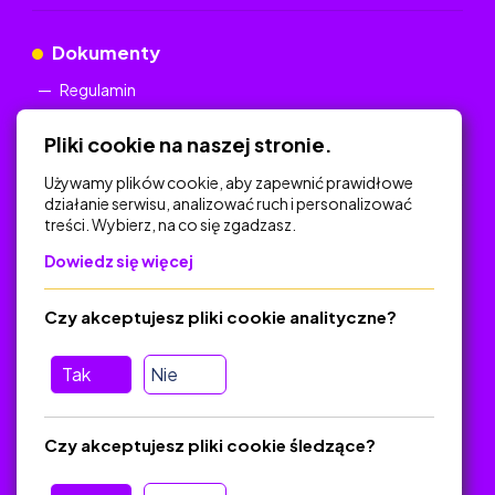
Dokumenty
Regulamin
Polityka Prywatności
Pliki cookie na naszej stronie.
Używamy plików cookie, aby zapewnić prawidłowe
działanie serwisu, analizować ruch i personalizować
treści. Wybierz, na co się zgadzasz.
Na skróty
Dowiedz się więcej
Polityka Prywatności
Regulamin
Czy akceptujesz pliki cookie analityczne?
O platformie
Baza materiałów dydaktycznych
Tak
Nie
Jak zostać autorem
FAQ
Czy akceptujesz pliki cookie śledzące?