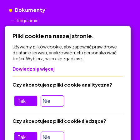
Dokumenty
Regulamin
Polityka Prywatności
Pliki cookie na naszej stronie.
Używamy plików cookie, aby zapewnić prawidłowe
działanie serwisu, analizować ruch i personalizować
treści. Wybierz, na co się zgadzasz.
Na skróty
Dowiedz się więcej
Polityka Prywatności
Regulamin
Czy akceptujesz pliki cookie analityczne?
O platformie
Baza materiałów dydaktycznych
Tak
Nie
Jak zostać autorem
FAQ
Czy akceptujesz pliki cookie śledzące?
Tak
Nie