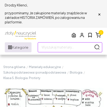
Drodzy Klienci,
×
przypominamy, że zakupione materiały znajdziecie w
zakładce HISTORIA ZAMÓWIEŃ, po zalogowaniu na
platformie.
0
Kategorie
Strona główna
/
Materiały edukacyjne
/
Szkoła podstawowa i ponadpodstawowa
/
Biologia
/
Klasa 5. Biologia. Protisty