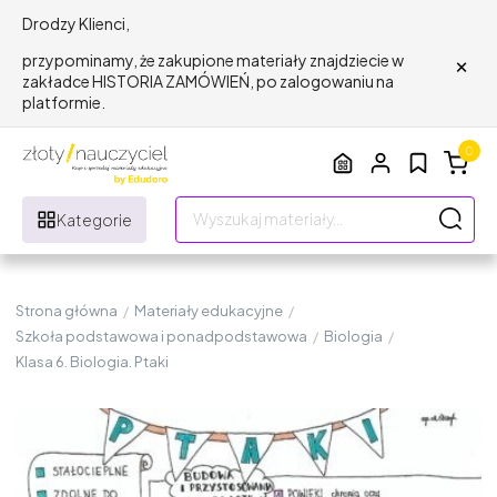
Drodzy Klienci,
×
przypominamy, że zakupione materiały znajdziecie w
zakładce HISTORIA ZAMÓWIEŃ, po zalogowaniu na
platformie.
0
Kategorie
Strona główna
/
Materiały edukacyjne
/
Szkoła podstawowa i ponadpodstawowa
/
Biologia
/
Klasa 6. Biologia. Ptaki