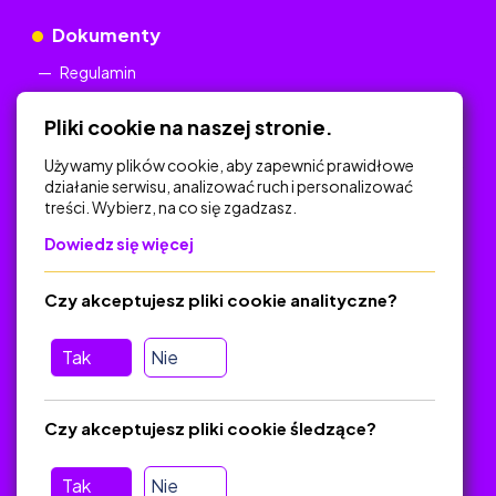
Dokumenty
Regulamin
Polityka Prywatności
Pliki cookie na naszej stronie.
Używamy plików cookie, aby zapewnić prawidłowe
działanie serwisu, analizować ruch i personalizować
treści. Wybierz, na co się zgadzasz.
Na skróty
Dowiedz się więcej
Polityka Prywatności
Regulamin
Czy akceptujesz pliki cookie analityczne?
O platformie
Baza materiałów dydaktycznych
Tak
Nie
Jak zostać autorem
FAQ
Czy akceptujesz pliki cookie śledzące?
Tak
Nie