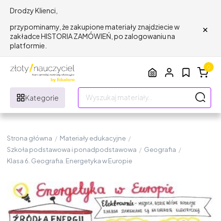
Drodzy Klienci,
×
przypominamy, że zakupione materiały znajdziecie w
zakładce HISTORIA ZAMÓWIEŃ, po zalogowaniu na
platformie.
0
Kategorie
Strona główna
/
Materiały edukacyjne
/
Szkoła podstawowa i ponadpodstawowa
/
Geografia
/
Klasa 6. Geografia. Energetyka w Europie