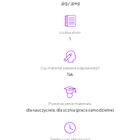
.jpg / .jpeg
Liczba stron
1
Czy materiał zawiera odpowiedzi?
Tak
Przeznaczenie materiału
dla nauczyciela, dla ucznia (praca samodzielne)
Średni czas aktywności