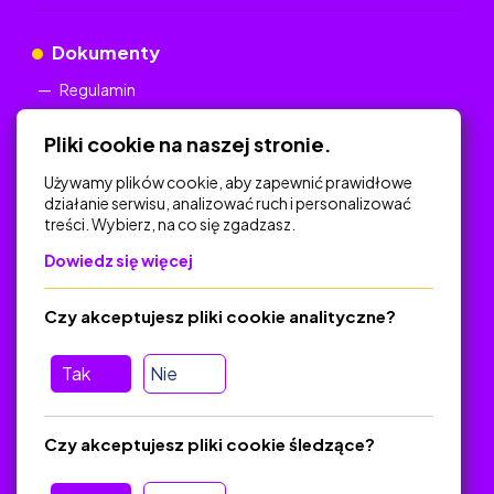
Dokumenty
Regulamin
Polityka Prywatności
Pliki cookie na naszej stronie.
Używamy plików cookie, aby zapewnić prawidłowe
działanie serwisu, analizować ruch i personalizować
treści. Wybierz, na co się zgadzasz.
Na skróty
Dowiedz się więcej
Polityka Prywatności
Regulamin
Czy akceptujesz pliki cookie analityczne?
O platformie
Baza materiałów dydaktycznych
Tak
Nie
Jak zostać autorem
FAQ
Czy akceptujesz pliki cookie śledzące?