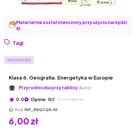
Materiał nie został stworzony przy użyciu narzędzi
AI.
Tagi
sketchnotka
Klasa 6. Geografia. Energetyka w Europie
Przyrodniczka przy tablicy
(Autor)
0.0
Opinie: 0
Oceń materiał
Kod:
55P_BBQCQR-55
6,00 zł