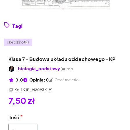
Tagi
sketchnotka
Klasa 7 - Budowa układu oddechowego - KP
biologia_podstawy
(Autor)
0.0
Opinie: 0
Oceń materiał
Kod:
91P_M2093K-91
7,50 zł
Ilość