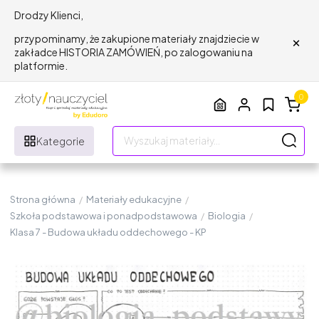
Drodzy Klienci,
×
przypominamy, że zakupione materiały znajdziecie w
zakładce HISTORIA ZAMÓWIEŃ, po zalogowaniu na
platformie.
0
Kategorie
Strona główna
/
Materiały edukacyjne
/
Szkoła podstawowa i ponadpodstawowa
/
Biologia
/
Klasa 7 - Budowa układu oddechowego - KP